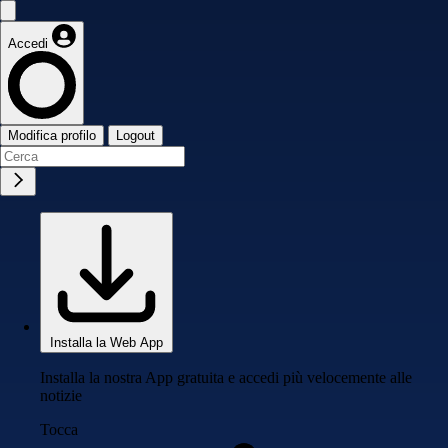
Accedi
Modifica profilo
Logout
Installa la Web App
Installa la nostra App gratuita e accedi più velocemente alle
notizie
Tocca