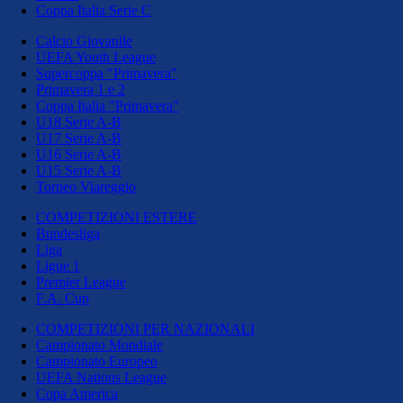
Coppa Italia Serie C
Calcio Giovanile
UEFA Youth League
Supercoppa "Primavera"
Primavera 1 e 2
Coppa Italia "Primavera"
U18 Serie A-B
U17 Serie A-B
U16 Serie A-B
U15 Serie A-B
Torneo Viareggio
COMPETIZIONI ESTERE
Bundesliga
Liga
Ligue 1
Premier League
F.A. Cup
COMPETIZIONI PER NAZIONALI
Campionato Mondiale
Campionato Europeo
UEFA Nations League
Copa America