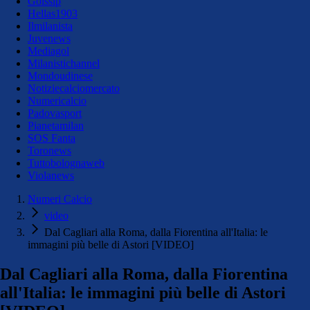
Golssip
Hellas1903
Ilmilanista
Juvenews
Mediagol
Milanistichannel
Mondoudinese
Notiziecalciomercato
Numericalcio
Padovasport
Pianetamilan
SOS Fanta
Toronews
Tuttobolognaweb
Violanews
Numeri Calcio
video
Dal Cagliari alla Roma, dalla Fiorentina all'Italia: le
immagini più belle di Astori [VIDEO]
Dal Cagliari alla Roma, dalla Fiorentina
all'Italia: le immagini più belle di Astori