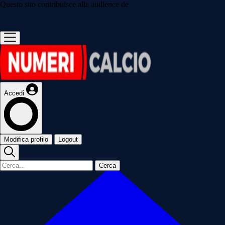
Questo sito contribuisce alla audience de
Accedi
Modifica profilo
Logout
Cerca