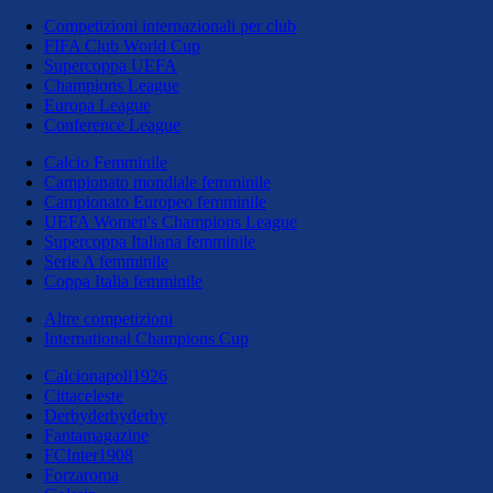
Competizioni internazionali per club
FIFA Club World Cup
Supercoppa UEFA
Champions League
Europa League
Conference League
Calcio Femminile
Campionato mondiale femminile
Campionato Europeo femminile
UEFA Women's Champions League
Supercoppa Italiana femminile
Serie A femminile
Coppa Italia femminile
Altre competizioni
International Champions Cup
Calcionapoli1926
Cittaceleste
Derbyderbyderby
Fantamagazine
FCInter1908
Forzaroma