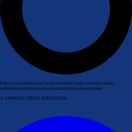
https://www.numericalcio.it/serie-a/tanti-pali-e-traverse-anche-
nellultimo-turno-lazio-piu-sfortunata-roma-piu-graziata/
© RIPRODUZIONE RISERVATA