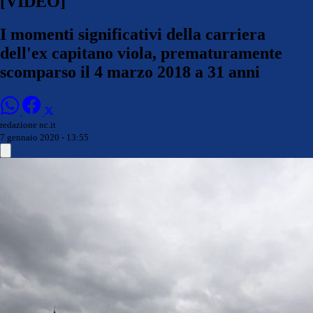
[VIDEO]
I momenti significativi della carriera
dell'ex capitano viola, prematuramente
scomparso il 4 marzo 2018 a 31 anni
redazione nc.it
7 gennaio 2020 - 13:55