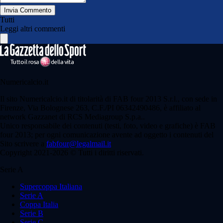
Invia Commento
Tutti
Leggi altri commenti
Numericalcio.it
Il sito Numericalcio.it di titolarità di FAB four 2013 S.r.l., con sede in
Firenze, Via Bolognese 263, C.F./PI 06342490486, è affiliato al
network Gazzanet di RCS Mediagroup S.p.a..
Unico responsabile dei contenuti (testi, foto, video e grafiche) è FAB
four 2013; per ogni comunicazione avente ad oggetto i contenuti del
Sito scrivere a
fabfour@legalmail.it
Copyright 2021-2026 © Tutti i diritti riservati.
Serie A
Supercoppa Italiana
Serie A
Coppa Italia
Serie B
Serie C