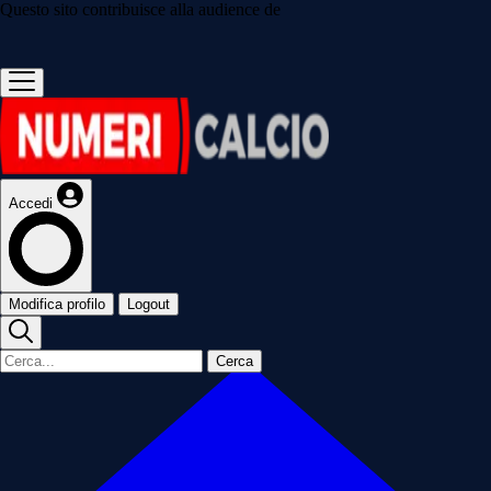
Questo sito contribuisce alla audience de
Accedi
Modifica profilo
Logout
Cerca