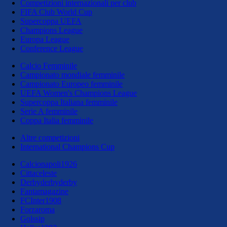
Competizioni internazionali per club
FIFA Club World Cup
Supercoppa UEFA
Champions League
Europa League
Conference League
Calcio Femminile
Campionato mondiale femminile
Campionato Europeo femminile
UEFA Women's Champions League
Supercoppa Italiana femminile
Serie A femminile
Coppa Italia femminile
Altre competizioni
International Champions Cup
Calcionapoli1926
Cittaceleste
Derbyderbyderby
Fantamagazine
FCInter1908
Forzaroma
Golssip