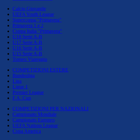
Calcio Giovanile
UEFA Youth League
Supercoppa "Primavera"
Primavera 1 e 2
Coppa Italia "Primavera"
U18 Serie A-B
U17 Serie A-B
U16 Serie A-B
U15 Serie A-B
Torneo Viareggio
COMPETIZIONI ESTERE
Bundesliga
Liga
Ligue 1
Premier League
F.A. Cup
COMPETIZIONI PER NAZIONALI
Campionato Mondiale
Campionato Europeo
UEFA Nations League
Copa America