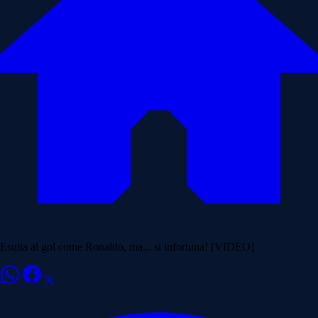
Esulta al gol come Ronaldo, ma... si infortuna! [VIDEO]