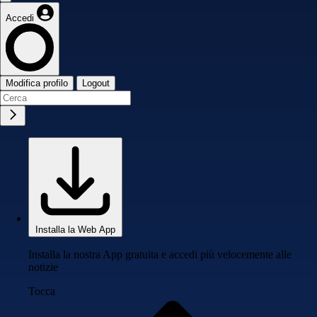
Accedi
Modifica profilo
Logout
Installa la Web App
Installa la nostra App gratuita e accedi più velocemente alle
notizie
Tocca