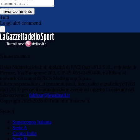
Invia Commento
Tutti
Leggi altri commenti
Numericalcio.it
Il sito Numericalcio.it di titolarità di FAB four 2013 S.r.l., con sede in
Firenze, Via Bolognese 263, C.F./PI 06342490486, è affiliato al
network Gazzanet di RCS Mediagroup S.p.a..
Unico responsabile dei contenuti (testi, foto, video e grafiche) è FAB
four 2013; per ogni comunicazione avente ad oggetto i contenuti del
Sito scrivere a
fabfour@legalmail.it
Copyright 2021-2026 © Tutti i diritti riservati.
Serie A
Supercoppa Italiana
Serie A
Coppa Italia
Serie B