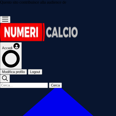
Questo sito contribuisce alla audience de
Accedi
Modifica profilo
Logout
Cerca