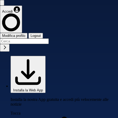
Accedi
Modifica profilo
Logout
Installa la Web App
Installa la nostra App gratuita e accedi più velocemente alle
notizie
Tocca