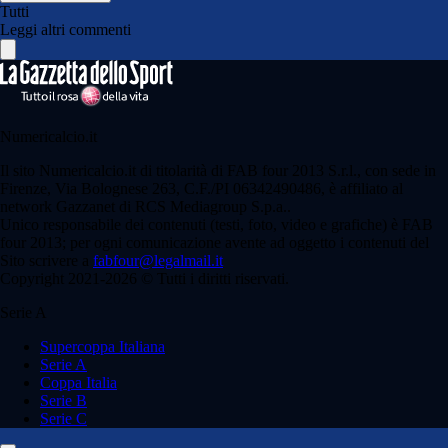
Tutti
Leggi altri commenti
Numericalcio.it
Il sito Numericalcio.it di titolarità di FAB four 2013 S.r.l., con sede in
Firenze, Via Bolognese 263, C.F./PI 06342490486, è affiliato al
network Gazzanet di RCS Mediagroup S.p.a..
Unico responsabile dei contenuti (testi, foto, video e grafiche) è FAB
four 2013; per ogni comunicazione avente ad oggetto i contenuti del
Sito scrivere a
fabfour@legalmail.it
Copyright 2021-2026 © Tutti i diritti riservati.
Serie A
Supercoppa Italiana
Serie A
Coppa Italia
Serie B
Serie C