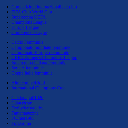
Competizioni internazionali per club
FIFA Club World Cup
Supercoppa UEFA
Champions League
Europa League
Conference League
Calcio Femminile
Campionato mondiale femminile
Campionato Europeo femminile
UEFA Women's Champions League
Supercoppa Italiana femminile
Serie A femminile
Coppa Italia femminile
Altre competizioni
International Champions Cup
Calcionapoli1926
Cittaceleste
Derbyderbyderby
Fantamagazine
FCInter1908
Forzaroma