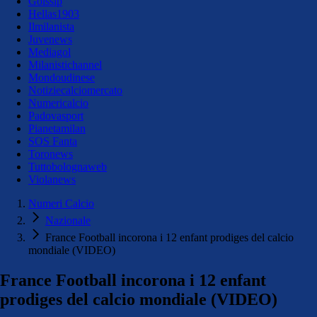
Golssip
Hellas1903
Ilmilanista
Juvenews
Mediagol
Milanistichannel
Mondoudinese
Notiziecalciomercato
Numericalcio
Padovasport
Pianetamilan
SOS Fanta
Toronews
Tuttobolognaweb
Violanews
Numeri Calcio
Nazionale
France Football incorona i 12 enfant prodiges del calcio
mondiale (VIDEO)
France Football incorona i 12 enfant
prodiges del calcio mondiale (VIDEO)