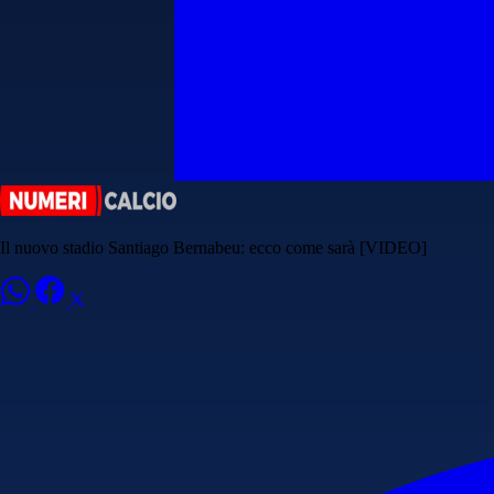
Il nuovo stadio Santiago Bernabeu: ecco come sarà [VIDEO]