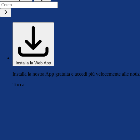
Installa la Web App
Installa la nostra App gratuita e accedi più velocemente alle notiz
Tocca