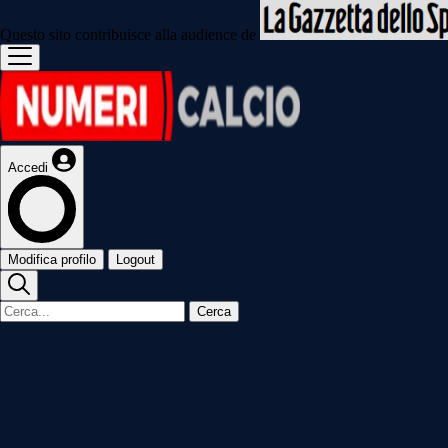
Questo sito contribuisce alla audience de
Accedi
Modifica profilo
Logout
Cerca