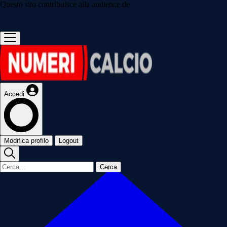
Questo sito contribuisce alla audience de
Accedi
Modifica profilo
Logout
Cerca