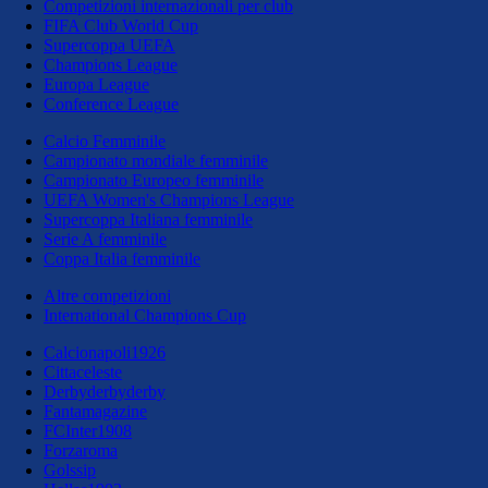
Competizioni internazionali per club
FIFA Club World Cup
Supercoppa UEFA
Champions League
Europa League
Conference League
Calcio Femminile
Campionato mondiale femminile
Campionato Europeo femminile
UEFA Women's Champions League
Supercoppa Italiana femminile
Serie A femminile
Coppa Italia femminile
Altre competizioni
International Champions Cup
Calcionapoli1926
Cittaceleste
Derbyderbyderby
Fantamagazine
FCInter1908
Forzaroma
Golssip