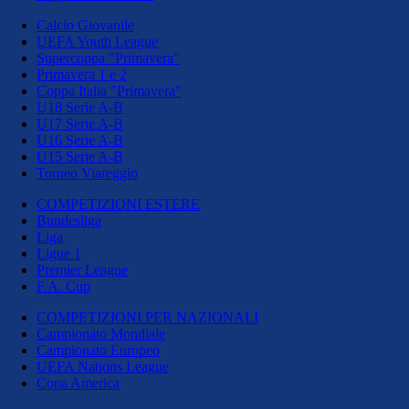
Calcio Giovanile
UEFA Youth League
Supercoppa "Primavera"
Primavera 1 e 2
Coppa Italia "Primavera"
U18 Serie A-B
U17 Serie A-B
U16 Serie A-B
U15 Serie A-B
Torneo Viareggio
COMPETIZIONI ESTERE
Bundesliga
Liga
Ligue 1
Premier League
F.A. Cup
COMPETIZIONI PER NAZIONALI
Campionato Mondiale
Campionato Europeo
UEFA Nations League
Copa America