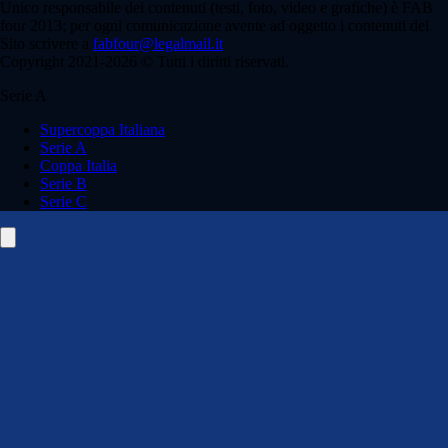
Unico responsabile dei contenuti (testi, foto, video e grafiche) è FAB
four 2013; per ogni comunicazione avente ad oggetto i contenuti del
Sito scrivere a
fabfour@legalmail.it
Copyright 2021-2026 © Tutti i diritti riservati.
Serie A
Supercoppa Italiana
Serie A
Coppa Italia
Serie B
Serie C