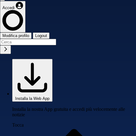
Accedi
Modifica profilo
Logout
Installa la Web App
Installa la nostra App gratuita e accedi più velocemente alle
notizie
Tocca