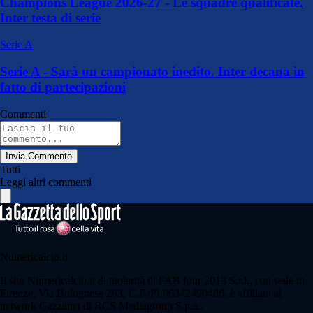
Champions League 2026-27 - Le squadre qualificate.
Inter testa di serie
Serie A
Serie A - Sarà un campionato inedito. Inter decana in
fatto di partecipazioni
Commenti
Invia Commento
Tutti
Leggi altri commenti
Numericalcio.it
Il sito Numericalcio.it di titolarità di FAB four 2013 S.r.l., con sede in
Firenze, Via Bolognese 263, C.F./PI 06342490486, è affiliato al
network Gazzanet di RCS Mediagroup S.p.a..