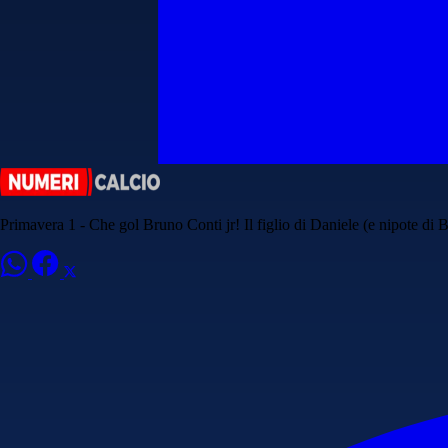
Primavera 1 - Che gol Bruno Conti jr! Il figlio di Daniele (e nipote d