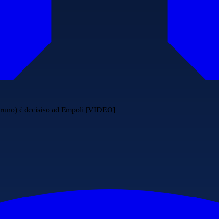
i Bruno) è decisivo ad Empoli [VIDEO]