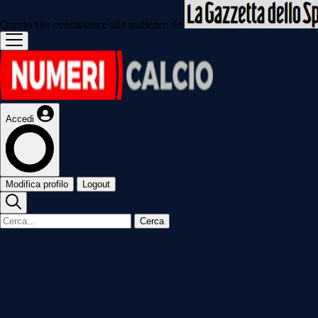
Questo sito contribuisce alla audience de
Accedi
Modifica profilo
Logout
Cerca