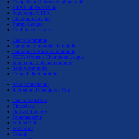
Competizioni internazionali per club
FIFA Club World Cup
Supercoppa UEFA
Champions League
Europa League
Conference League
Calcio Femminile
Campionato mondiale femminile
Campionato Europeo femminile
UEFA Women's Champions League
Supercoppa Italiana femminile
Serie A femminile
Coppa Italia femminile
Altre competizioni
International Champions Cup
Calcionapoli1926
Cittaceleste
Derbyderbyderby
Fantamagazine
FCInter1908
Forzaroma
Golssip