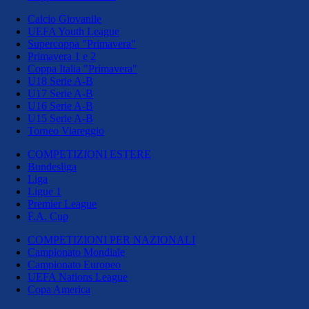
Calcio Giovanile
UEFA Youth League
Supercoppa "Primavera"
Primavera 1 e 2
Coppa Italia "Primavera"
U18 Serie A-B
U17 Serie A-B
U16 Serie A-B
U15 Serie A-B
Torneo Viareggio
COMPETIZIONI ESTERE
Bundesliga
Liga
Ligue 1
Premier League
F.A. Cup
COMPETIZIONI PER NAZIONALI
Campionato Mondiale
Campionato Europeo
UEFA Nations League
Copa America