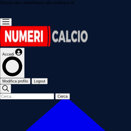
Questo sito contribuisce alla audience de
Accedi
Modifica profilo
Logout
Cerca