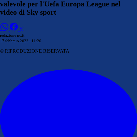
valevole per l'Uefa Europa League nel
video di Sky sport
redazione nc.it
17 febbraio 2023 - 11:20
© RIPRODUZIONE RISERVATA