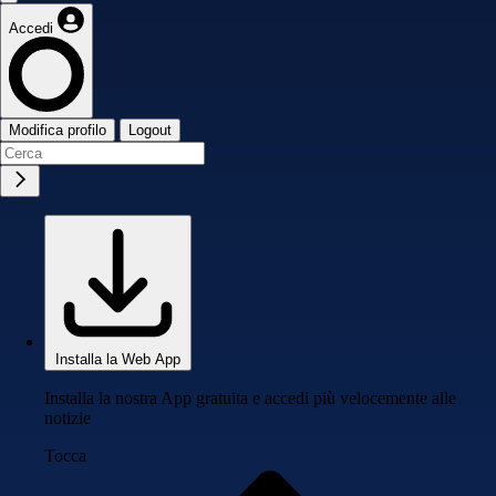
Accedi
Modifica profilo
Logout
Installa la Web App
Installa la nostra App gratuita e accedi più velocemente alle
notizie
Tocca