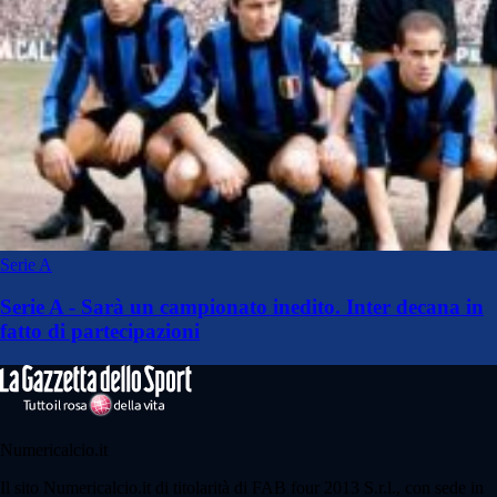
Serie A
Serie A - Sarà un campionato inedito. Inter decana in
fatto di partecipazioni
Numericalcio.it
Il sito Numericalcio.it di titolarità di FAB four 2013 S.r.l., con sede in