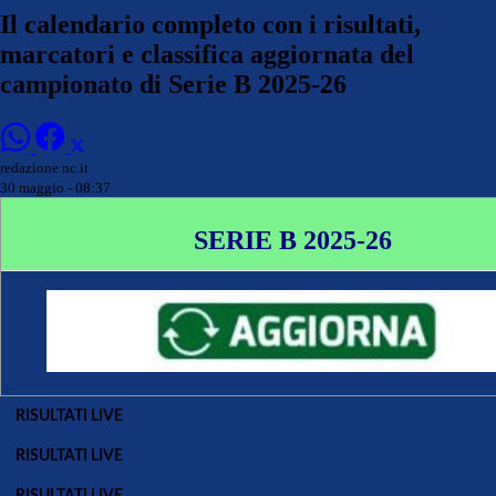
Il calendario completo con i risultati,
marcatori e classifica aggiornata del
campionato di Serie B 2025-26
redazione nc.it
30 maggio - 08:37
SERIE B 2025-26
RISULTATI LIVE
RISULTATI LIVE
RISULTATI LIVE