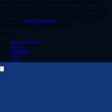
Firenze, Via Bolognese 263, C.F./PI 06342490486, è affiliato al
network Gazzanet di RCS Mediagroup S.p.a..
Unico responsabile dei contenuti (testi, foto, video e grafiche) è FAB
four 2013; per ogni comunicazione avente ad oggetto i contenuti del
Sito scrivere a
fabfour@legalmail.it
Copyright 2021-2026 © Tutti i diritti riservati.
Serie A
Supercoppa Italiana
Serie A
Coppa Italia
Serie B
Serie C