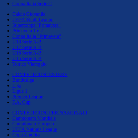
Coppa Italia Serie C
Calcio Giovanile
UEFA Youth League
Supercoppa "Primavera"
Primavera 1 e 2
Coppa Italia "Primavera"
U18 Serie A-B
U17 Serie A-B
U16 Serie A-B
U15 Serie A-B
Torneo Viareggio
COMPETIZIONI ESTERE
Bundesliga
Liga
Ligue 1
Premier League
F.A. Cup
COMPETIZIONI PER NAZIONALI
Campionato Mondiale
Campionato Europeo
UEFA Nations League
Copa America