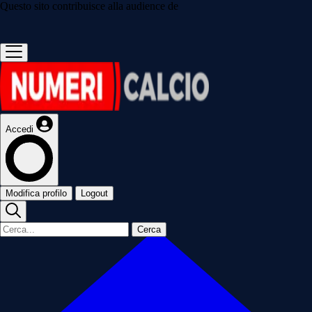
Questo sito contribuisce alla audience de
Accedi
Modifica profilo
Logout
Cerca