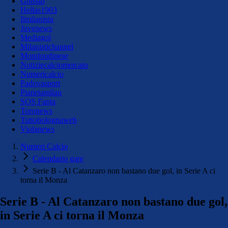
Golssip
Hellas1903
Ilmilanista
Juvenews
Mediagol
Milanistichannel
Mondoudinese
Notiziecalciomercato
Numericalcio
Padovasport
Pianetamilan
SOS Fanta
Toronews
Tuttobolognaweb
Violanews
Numeri Calcio
Calendario gare
Serie B - Al Catanzaro non bastano due gol, in Serie A ci
torna il Monza
Serie B - Al Catanzaro non bastano due gol,
in Serie A ci torna il Monza