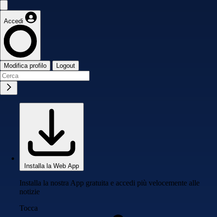
Accedi
Modifica profilo
Logout
Installa la Web App
Installa la nostra App gratuita e accedi più velocemente alle
notizie
Tocca