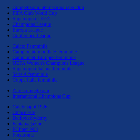
Competizioni internazionali per club
FIFA Club World Cup
Supercoppa UEFA
Champions League
Europa League
Conference League
Calcio Femminile
Campionato mondiale femminile
Campionato Europeo femminile
UEFA Women's Champions League
Supercoppa Italiana femminile
Serie A femminile
Coppa Italia femminile
Altre competizioni
International Champions Cup
Calcionapoli1926
Cittaceleste
Derbyderbyderby
Fantamagazine
FCInter1908
Forzaroma