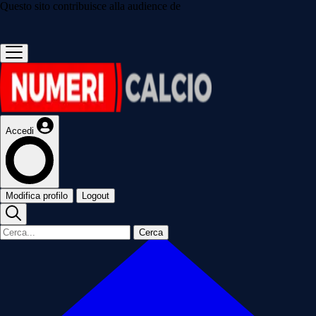
Questo sito contribuisce alla audience de
Accedi
Modifica profilo
Logout
Cerca