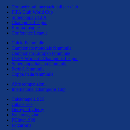
Competizioni internazionali per club
FIFA Club World Cup
Supercoppa UEFA
Champions League
Europa League
Conference League
Calcio Femminile
Campionato mondiale femminile
Campionato Europeo femminile
UEFA Women's Champions League
Supercoppa Italiana femminile
Serie A femminile
Coppa Italia femminile
Altre competizioni
International Champions Cup
Calcionapoli1926
Cittaceleste
Derbyderbyderby
Fantamagazine
FCInter1908
Forzaroma