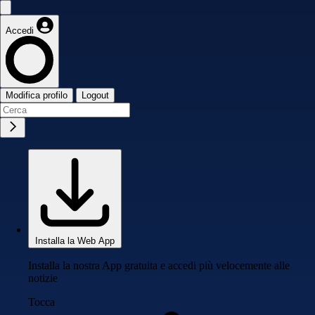
Accedi
Modifica profilo
Logout
Installa la Web App
Installa la nostra App gratuita e accedi più velocemente alle
notizie
Tocca