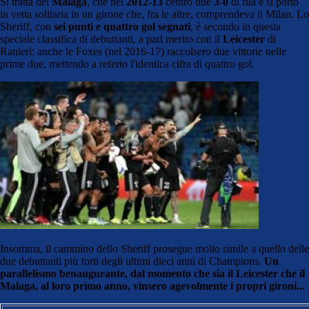
Si tratta del
Malaga
, che nel
2012-13
centrò due
3-0
di fila e si portò
in vetta solitaria in un girone che, fra le altre, comprendeva il Milan. Lo
Sheriff, con
sei punti e quattro gol segnati
, è secondo in questa
speciale classifica di debuttanti, a pari merito con il
Leicester
di
Ranieri: anche le Foxes (nel 2016-17) raccolsero due vittorie nelle
prime due, mettendo a referto l'identica cifra di quattro gol.
Insomma, il cammino dello Sheriff prosegue molto simile a quello delle
due debuttanti più forti degli ultimi dieci anni di Champions.
Un
parallelismo benaugurante, dal momento che sia il Leicester che il
Malaga, al loro primo anno, vinsero agevolmente i propri gironi...