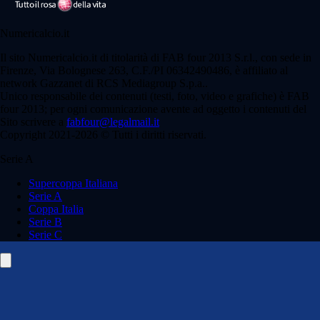
Numericalcio.it
Il sito Numericalcio.it di titolarità di FAB four 2013 S.r.l., con sede in
Firenze, Via Bolognese 263, C.F./PI 06342490486, è affiliato al
network Gazzanet di RCS Mediagroup S.p.a..
Unico responsabile dei contenuti (testi, foto, video e grafiche) è FAB
four 2013; per ogni comunicazione avente ad oggetto i contenuti del
Sito scrivere a
fabfour@legalmail.it
Copyright 2021-2026 © Tutti i diritti riservati.
Serie A
Supercoppa Italiana
Serie A
Coppa Italia
Serie B
Serie C