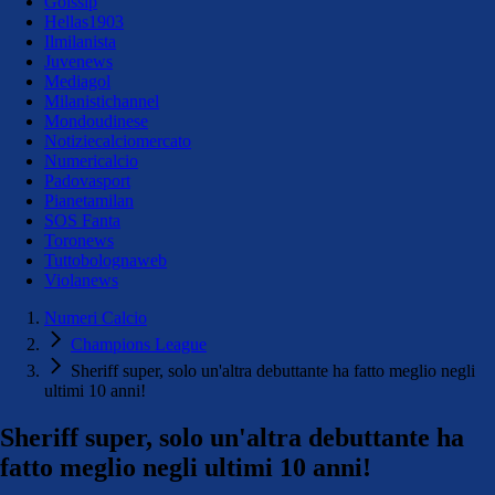
Golssip
Hellas1903
Ilmilanista
Juvenews
Mediagol
Milanistichannel
Mondoudinese
Notiziecalciomercato
Numericalcio
Padovasport
Pianetamilan
SOS Fanta
Toronews
Tuttobolognaweb
Violanews
Numeri Calcio
Champions League
Sheriff super, solo un'altra debuttante ha fatto meglio negli
ultimi 10 anni!
Sheriff super, solo un'altra debuttante ha
fatto meglio negli ultimi 10 anni!