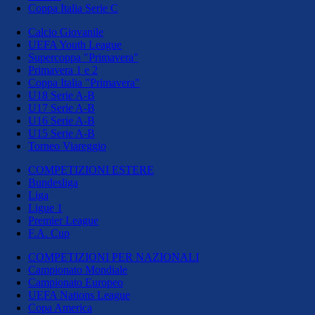
Coppa Italia Serie C
Calcio Giovanile
UEFA Youth League
Supercoppa "Primavera"
Primavera 1 e 2
Coppa Italia "Primavera"
U18 Serie A-B
U17 Serie A-B
U16 Serie A-B
U15 Serie A-B
Torneo Viareggio
COMPETIZIONI ESTERE
Bundesliga
Liga
Ligue 1
Premier League
F.A. Cup
COMPETIZIONI PER NAZIONALI
Campionato Mondiale
Campionato Europeo
UEFA Nations League
Copa America