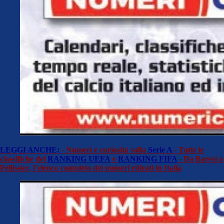
LEGGI ANCHE:
-
Numeri e curiosità sulla
Serie A
- Tutte le
classifiche del
RANKING UEFA
e
RANKING FIFA
-
Da Baresi a
Pellissier, l’elenco completo dei numeri ritirati in Italia