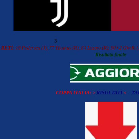
3
RETI
: 18 Pedersen (J), 77 Thomas (R), 84 Lazaro (R), 90+2 Girelli 
Risultato finale
COPPA ITALIA: >
RISULTATI
<
>
TA