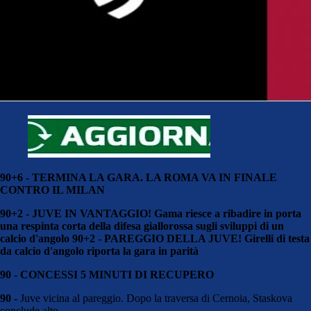
90+6 - TERMINA LA GARA. LA ROMA VA IN FINALE
CONTRO IL MILAN
90+2 - JUVE IN VANTAGGIO! Gama riesce a ribadire in porta
una respinta corta della difesa giallorossa sugli sviluppi di un
calcio d'angolo 90+2 - PAREGGIO DELLA JUVE! Girelli di testa
da calcio d'angolo riporta la gara in parità
90 - CONCESSI 5 MINUTI DI RECUPERO
90 -
Juve vicina al pareggio. Dopo la traversa di Cernoia, Staskova
conclude alto