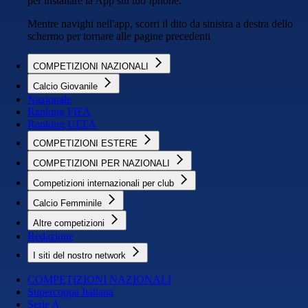
per installare la App sul tuo Iphone.
Mentre navighi nell'app, scorri il dito da sinistra a destra dello
schermo per tornare alle pagine precedenti
COMPETIZIONI NAZIONALI
Calcio Giovanile
Nazionale
Ranking FIFA
Ranking UEFA
COMPETIZIONI ESTERE
COMPETIZIONI PER NAZIONALI
Competizioni internazionali per club
Calcio Femminile
Altre competizioni
Redazione
I siti del nostro network
COMPETIZIONI NAZIONALI
Supercoppa Italiana
Serie A