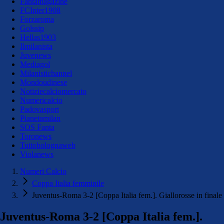
Fantamagazine
FCInter1908
Forzaroma
Golssip
Hellas1903
Ilmilanista
Juvenews
Mediagol
Milanistichannel
Mondoudinese
Notiziecalciomercato
Numericalcio
Padovasport
Pianetamilan
SOS Fanta
Toronews
Tuttobolognaweb
Violanews
Numeri Calcio
Coppa Italia femminile
Juventus-Roma 3-2 [Coppa Italia fem.]. Giallorosse in finale
Juventus-Roma 3-2 [Coppa Italia fem.].