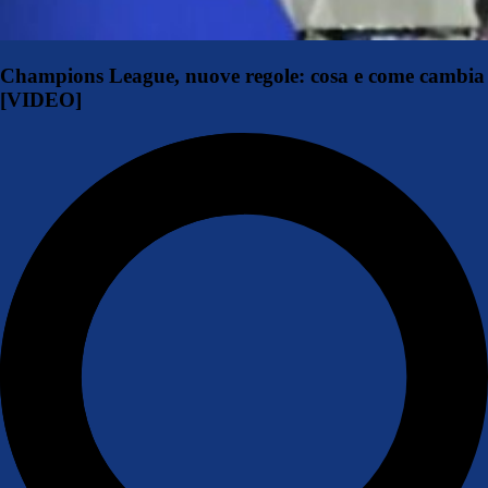
Champions League, nuove regole: cosa e come cambia
[VIDEO]