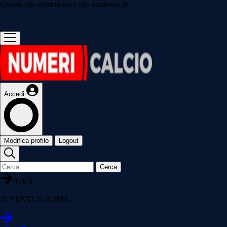
Questo sito contribuisce alla audience de
Accedi
Modifica profilo
Logout
Cerca
1
di
2
JUVENTUS-ROMA