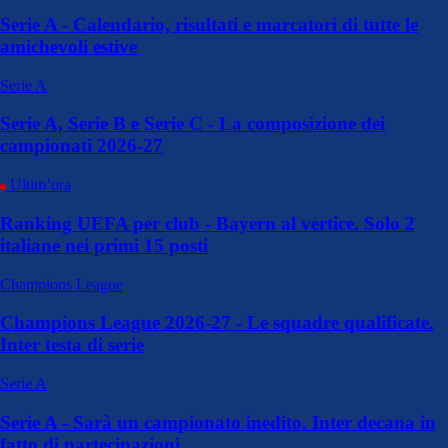
Serie A - Calendario, risultati e marcatori di tutte le
amichevoli estive
Serie A
Serie A, Serie B e Serie C - La composizione dei
campionati 2026-27
Ultim’ora
Ranking UEFA per club - Bayern al vertice. Solo 2
italiane nei primi 15 posti
Champions League
Champions League 2026-27 - Le squadre qualificate.
Inter testa di serie
Serie A
Serie A - Sarà un campionato inedito. Inter decana in
fatto di partecipazioni