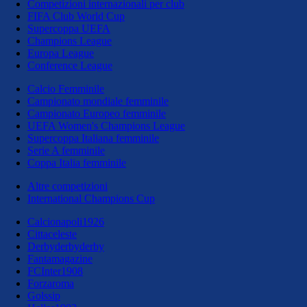
Competizioni internazionali per club
FIFA Club World Cup
Supercoppa UEFA
Champions League
Europa League
Conference League
Calcio Femminile
Campionato mondiale femminile
Campionato Europeo femminile
UEFA Women's Champions League
Supercoppa Italiana femminile
Serie A femminile
Coppa Italia femminile
Altre competizioni
International Champions Cup
Calcionapoli1926
Cittaceleste
Derbyderbyderby
Fantamagazine
FCInter1908
Forzaroma
Golssip