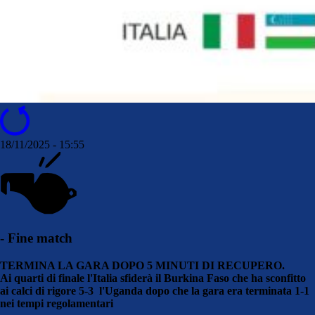
18/11/2025 - 15:55
- Fine match
TERMINA LA GARA DOPO 5 MINUTI DI RECUPERO.
Ai quarti di finale l'Italia sfiderà il Burkina Faso che ha sconfitto
ai calci di rigore 5-3 l'Uganda dopo che la gara era terminata 1-1
nei tempi regolamentari