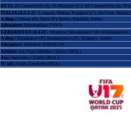
RETI:
20 Campaniello (I), 56 Muradov (U), 68 Campaniello (I), 70 I
ITALIA (4-3-1-2)
- Longoni; Iddrisa, Reggiani (C), De Paoli, Marini
A disp.:
Cereser (P), Nava (P), Bovio, Pandolfi, Arena
Allenatore:
Massimiliano FAVO
UZBEKISTAN (4-4-2)
- Shokirov; Musakhanov [83 Abdukarimov], 
A disp.:
Izbaskanov (P), Rustamjonov (P), Turginov, Saidov
Allenatore:
Islombek ISMOILOV
Arbitro:
Ivo Nigel Méndez Chávez (BOL)
Ass.:
Saavedra e Antelo (BOL)
IV uff.:
Paulo Zanovelli (BRA)