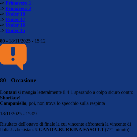
->
Primavera 1
->
Primavera 2
->
Under 18
->
Under 17
->
Under 16
->
Under 15
80
- 18/11/2025 - 15:12
80 - Occasione
Lontani
si mangia letteralmente il 4-1 sparando a colpo sicuro contro
Shorikov!
Campaniello
, poi, non trova lo specchio sulla respinta
18/11/2025 - 15:09
Risultato dell'ottavo di finale la cui vincente affronterà la vincente di
Italia-Uzbekistan:
UGANDA-BURKINA FASO 1-1
(77° minuto)