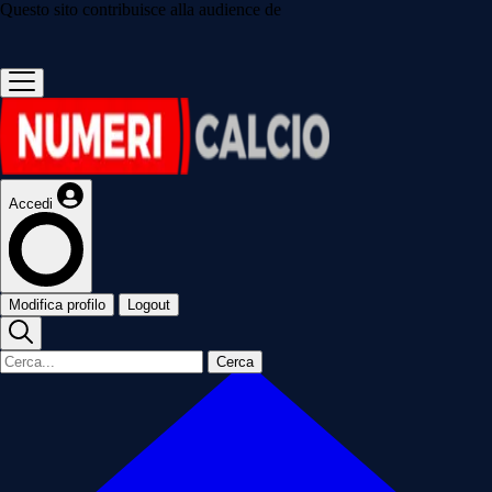
Questo sito contribuisce alla audience de
Accedi
Modifica profilo
Logout
Cerca