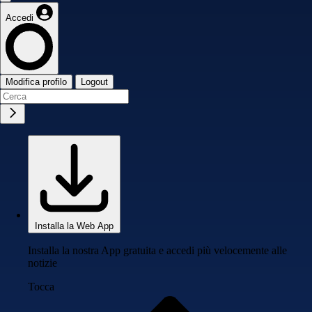
Accedi
Modifica profilo
Logout
Installa la Web App
Installa la nostra App gratuita e accedi più velocemente alle
notizie
Tocca