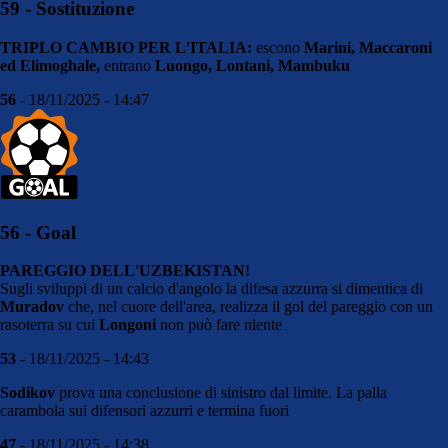
59 - Sostituzione
TRIPLO CAMBIO PER L'ITALIA:
escono
Marini, Maccaroni
ed Elimoghale,
entrano
Luongo, Lontani, Mambuku
56
- 18/11/2025 - 14:47
56 - Goal
PAREGGIO DELL'UZBEKISTAN!
Sugli sviluppi di un calcio d'angolo la difesa azzurra si dimentica di
Muradov
che, nel cuore dell'area, realizza il gol del pareggio con un
rasoterra su cui
Longoni
non può fare niente
53
- 18/11/2025 - 14:43
Sodikov
prova una conclusione di sinistro dal limite. La palla
carambola sui difensori azzurri e termina fuori
47
- 18/11/2025 - 14:38