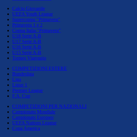
Calcio Giovanile
UEFA Youth League
Supercoppa "Primavera"
Primavera 1 e 2
Coppa Italia "Primavera"
U18 Serie A-B
U17 Serie A-B
U16 Serie A-B
U15 Serie A-B
Torneo Viareggio
COMPETIZIONI ESTERE
Bundesliga
Liga
Ligue 1
Premier League
F.A. Cup
COMPETIZIONI PER NAZIONALI
Campionato Mondiale
Campionato Europeo
UEFA Nations League
Copa America