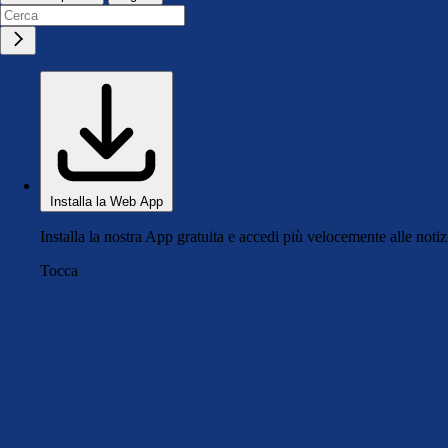
Installa la Web App
Installa la nostra App gratuita e accedi più velocemente alle notiz
Tocca