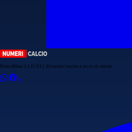
Porto-Milan 3-1 [UYL]. Rossoneri ancora a secco di vittorie