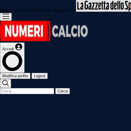
Questo sito contribuisce alla audience de
Accedi
Modifica profilo
Logout
Cerca