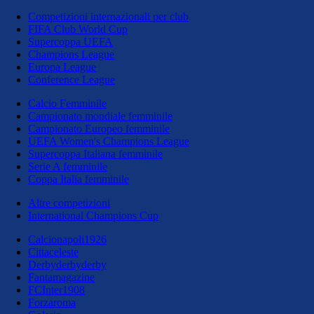
Competizioni internazionali per club
FIFA Club World Cup
Supercoppa UEFA
Champions League
Europa League
Conference League
Calcio Femminile
Campionato mondiale femminile
Campionato Europeo femminile
UEFA Women's Champions League
Supercoppa Italiana femminile
Serie A femminile
Coppa Italia femminile
Altre competizioni
International Champions Cup
Calcionapoli1926
Cittaceleste
Derbyderbyderby
Fantamagazine
FCInter1908
Forzaroma