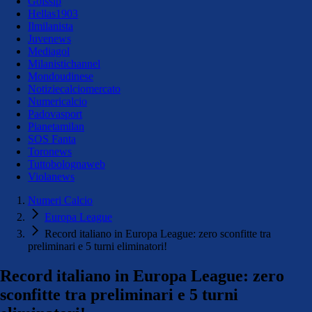
Golssip
Hellas1903
Ilmilanista
Juvenews
Mediagol
Milanistichannel
Mondoudinese
Notiziecalciomercato
Numericalcio
Padovasport
Pianetamilan
SOS Fanta
Toronews
Tuttobolognaweb
Violanews
Numeri Calcio
Europa League
Record italiano in Europa League: zero sconfitte tra
preliminari e 5 turni eliminatori!
Record italiano in Europa League: zero
sconfitte tra preliminari e 5 turni