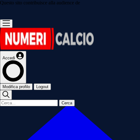
Questo sito contribuisce alla audience de
Accedi
Modifica profilo
Logout
Cerca