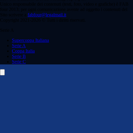
Unico responsabile dei contenuti (testi, foto, video e grafiche) è FAB
four 2013; per ogni comunicazione avente ad oggetto i contenuti del
Sito scrivere a
fabfour@legalmail.it
Copyright 2021-2026 © Tutti i diritti riservati.
Serie A
Supercoppa Italiana
Serie A
Coppa Italia
Serie B
Serie C