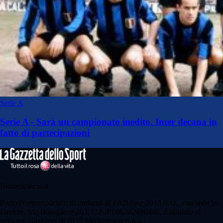
Serie A
Serie A - Sarà un campionato inedito. Inter decana in
fatto di partecipazioni
Numericalcio.it
Il sito Numericalcio.it di titolarità di FAB four 2013 S.r.l., con sede in
Firenze, Via Bolognese 263, C.F./PI 06342490486, è affiliato al
network Gazzanet di RCS Mediagroup S.p.a..