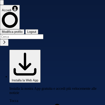
Accedi
Modifica profilo
Logout
Installa la Web App
Installa la nostra App gratuita e accedi più velocemente alle
notizie
Tocca