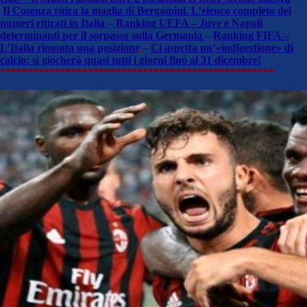
Il Cosenza ritira la maglia di Bergamini. L’elenco completo dei
numeri ritirati in Italia
–
Ranking UEFA – Juve e Napoli
determinanti per il sorpasso sulla Germania
–
Ranking FIFA –
L’Italia rimonta una posizione
–
Ci aspetta un’«indigestione» di
calcio: si giocherà quasi tutti i giorni fino al 31 dicembre!
**************************************************