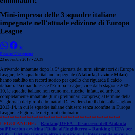
eliminatori!
Mini-impresa delle 3 squadre italiane
impegnate nell'attuale edizione di Europa
League
Roberto Vinciguerra
23 novembre 2017 - 23:39
Arrivando imbattute dopo la 5° giornata dei turni eliminatori di Europa
League, le 3 squadre italiane impegnate (
Atalanta, Lazio e Milan
)
hanno stabilito un record storico per quello che riguarda il calcio
italiano. Da quando esiste l'Europa League, cioé dalla stagione 2009-
10, le squadre italiane non erano mai riuscite, infatti, ad arrivare
completamente imbattute (turni preliminari compresi) al termine della
5° giornata dei gironi eliminatori. Da evidenziare il dato sulla stagione
2013-14
, in cui le squadre italiane chiusero senza sconfitte in Europa
League le 6 giornate dei gironi eliminatori.
**************************************************
LEGGI ANCHE:
–
Ranking UEFA – Il successo dell’Atalanta
sull’Everton avvicina l’Italia all’Inghilterra
–
Ranking UEFA per
club – Il Milan rimonta altre 2 posizioni. L’Inter scende ancora
–