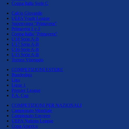
Coppa Italia Serie C
Calcio Giovanile
UEFA Youth League
Supercoppa "Primavera"
Primavera 1 e 2
Coppa Italia "Primavera"
U18 Serie A-B
U17 Serie A-B
U16 Serie A-B
U15 Serie A-B
Torneo Viareggio
COMPETIZIONI ESTERE
Bundesliga
Liga
Ligue 1
Premier League
F.A. Cup
COMPETIZIONI PER NAZIONALI
Campionato Mondiale
Campionato Europeo
UEFA Nations League
Copa America