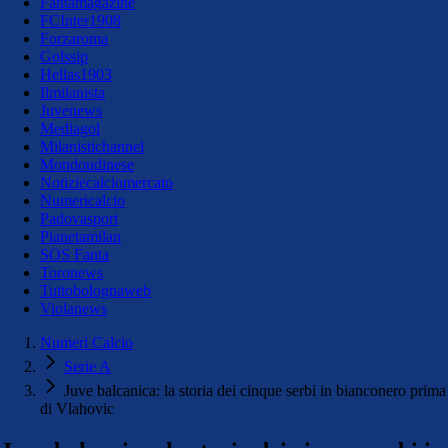
Fantamagazine
FCInter1908
Forzaroma
Golssip
Hellas1903
Ilmilanista
Juvenews
Mediagol
Milanistichannel
Mondoudinese
Notiziecalciomercato
Numericalcio
Padovasport
Pianetamilan
SOS Fanta
Toronews
Tuttobolognaweb
Violanews
Numeri Calcio
Serie A
Juve balcanica: la storia dei cinque serbi in bianconero prima
di Vlahovic