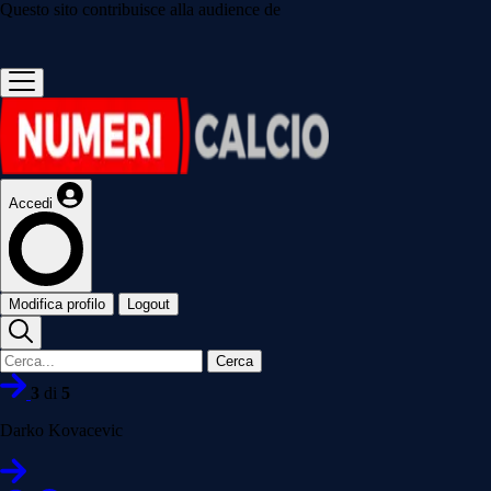
Questo sito contribuisce alla audience de
Accedi
Modifica profilo
Logout
Cerca
3
di
5
Darko Kovacevic