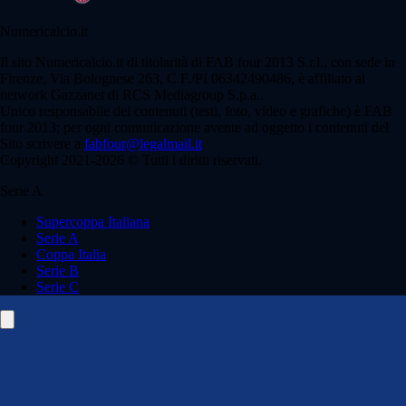
Numericalcio.it
Il sito Numericalcio.it di titolarità di FAB four 2013 S.r.l., con sede in
Firenze, Via Bolognese 263, C.F./PI 06342490486, è affiliato al
network Gazzanet di RCS Mediagroup S.p.a..
Unico responsabile dei contenuti (testi, foto, video e grafiche) è FAB
four 2013; per ogni comunicazione avente ad oggetto i contenuti del
Sito scrivere a
fabfour@legalmail.it
Copyright 2021-2026 © Tutti i diritti riservati.
Serie A
Supercoppa Italiana
Serie A
Coppa Italia
Serie B
Serie C