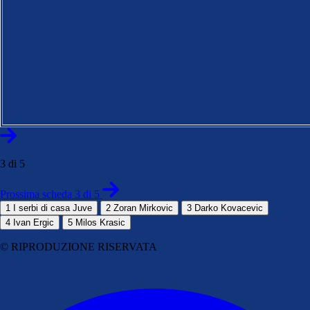
3 di 5
Prossima scheda 3 di 5
1
I serbi di casa Juve
2
Zoran Mirkovic
3
Darko Kovacevic
4
Ivan Ergic
5
Milos Krasic
© RIPRODUZIONE RISERVATA