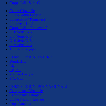
Coppa Italia Serie C
Calcio Giovanile
UEFA Youth League
Supercoppa "Primavera"
Primavera 1 e 2
Coppa Italia "Primavera"
U18 Serie A-B
U17 Serie A-B
U16 Serie A-B
U15 Serie A-B
Torneo Viareggio
COMPETIZIONI ESTERE
Bundesliga
Liga
Ligue 1
Premier League
F.A. Cup
COMPETIZIONI PER NAZIONALI
Campionato Mondiale
Campionato Europeo
UEFA Nations League
Copa America