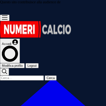
Questo sito contribuisce alla audience de
Accedi
Modifica profilo
Logout
Cerca