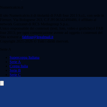
Numericalcio.it
Il sito Numericalcio.it di titolarità di FAB four 2013 S.r.l., con sede in
Firenze, Via Bolognese 263, C.F./PI 06342490486, è affiliato al
network Gazzanet di RCS Mediagroup S.p.a..
Unico responsabile dei contenuti (testi, foto, video e grafiche) è FAB
four 2013; per ogni comunicazione avente ad oggetto i contenuti del
Sito scrivere a
fabfour@legalmail.it
Copyright 2021-2026 © Tutti i diritti riservati.
Serie A
Supercoppa Italiana
Serie A
Coppa Italia
Serie B
Serie C