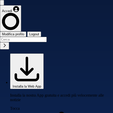
Accedi
Modifica profilo
Logout
Installa la Web App
Installa la nostra App gratuita e accedi più velocemente alle
notizie
Tocca