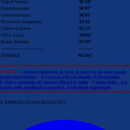
Napoli-Verona
96'18"
Fiorentina-Inter
96'07"
Genoa-Sassuolo
96'01"
Benevento-Sampdoria
95'41"
Chievo-Udinese
95'22"
SPAL-Lazio
94'04"
Roma-Atalanta
93'39"
-----------------------------
----------
TOTALE
963'04"
********************************************************
ANCHE:
–
Numeri impietosi: in Serie A vince chi dà poco spazio
ai giocatori italiani
–
Il Cosenza ritira la maglia di Bergamini.
L’elenco completo dei numeri ritirati in Italia
–
Coppa Italia – La
griglia delle semifinali è completa. Il tabellone aggiornato
********************************************************
© RIPRODUZIONE RISERVATA