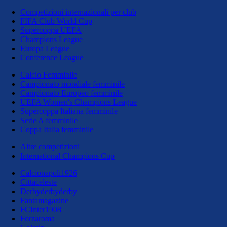
Competizioni internazionali per club
FIFA Club World Cup
Supercoppa UEFA
Champions League
Europa League
Conference League
Calcio Femminile
Campionato mondiale femminile
Campionato Europeo femminile
UEFA Women's Champions League
Supercoppa Italiana femminile
Serie A femminile
Coppa Italia femminile
Altre competizioni
International Champions Cup
Calcionapoli1926
Cittaceleste
Derbyderbyderby
Fantamagazine
FCInter1908
Forzaroma