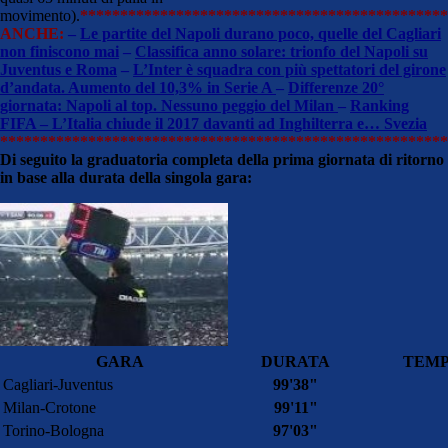
movimento).
**********************************************
ANCHE:
–
Le partite del Napoli durano poco, quelle del Cagliari
non finiscono mai
–
Classifica anno solare: trionfo del Napoli su
Juventus e Roma
–
L’Inter è squadra con più spettatori del girone
d’andata. Aumento del 10,3% in Serie A
–
Differenze 20°
giornata: Napoli al top. Nessuno peggio del Milan
–
Ranking
FIFA – L’Italia chiude il 2017 davanti ad Inghilterra e… Svezia
********************************************************
Di seguito la graduatoria completa della prima giornata di ritorno
in base alla durata della singola gara:
GARA
DURATA
TEM
Cagliari-Juventus
99'38"
Milan-Crotone
99'11"
Torino-Bologna
97'03"