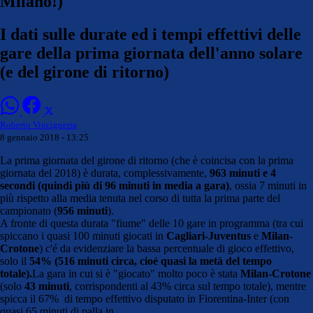
Milano!)
I dati sulle durate ed i tempi effettivi delle
gare della prima giornata dell'anno solare
(e del girone di ritorno)
Roberto Vinciguerra
8 gennaio 2018 - 13:25
La prima giornata del girone di ritorno (che è coincisa con la prima
giornata del 2018) è durata, complessivamente,
963 minuti e 4
secondi (quindi più di 96 minuti in media a gara)
, ossia 7 minuti in
più rispetto alla media tenuta nel corso di tutta la prima parte del
campionato (
956 minuti
).
A fronte di questa durata "fiume" delle 10 gare in programma (tra cui
spiccano i quasi 100 minuti giocati in
Cagliari-Juventus
e
Milan-
Crotone
) c'é da evidenziare la bassa percentuale di gioco effettivo,
solo il
54% (516 minuti circa, cioé quasi la metà del tempo
totale).
La gara in cui si è "giocato" molto poco è stata
Milan-Crotone
(solo
43 minuti
, corrispondenti al 43% circa sul tempo totale), mentre
spicca il 67% di tempo effettivo disputato in Fiorentina-Inter (con
quasi 65 minuti di palla in