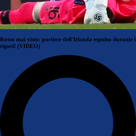
Rosso mai visto: portiere dell'Irlanda espulso durante i
rigori! (VIDEO)