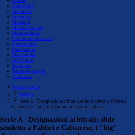
Golssip
Hellas1903
Ilmilanista
Juvenews
Mediagol
Milanistichannel
Mondoudinese
Notiziecalciomercato
Numericalcio
Padovasport
Pianetamilan
SOS Fanta
Toronews
Tuttobolognaweb
Violanews
Numeri Calcio
Serie A
Serie A - Designazioni arbitrali: sfide scudetto a Fabbri e
Calvarese, i "big" dirigeranno gli scontri salvezza
Serie A - Designazioni arbitrali: sfide
scudetto a Fabbri e Calvarese, i "big"