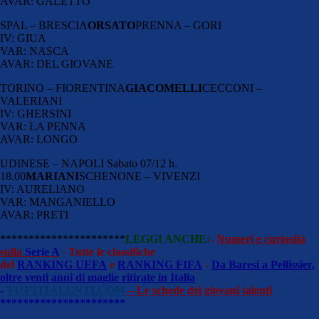
AVAR: GALETTO
SPAL – BRESCIA
ORSATO
PRENNA – GORI
IV: GIUA
VAR: NASCA
AVAR: DEL GIOVANE
TORINO – FIORENTINA
GIACOMELLI
CECCONI –
VALERIANI
IV: GHERSINI
VAR: LA PENNA
AVAR: LONGO
UDINESE – NAPOLI Sabato 07/12 h.
18.00
MARIANI
SCHENONE – VIVENZI
IV: AURELIANO
VAR: MANGANIELLO
AVAR: PRETI
**********************
LEGGI ANCHE:
-
Numeri e curiosità
sulla
Serie A
- Tutte le classifiche
del
RANKING UEFA
e
RANKING FIFA
-
Da Baresi a Pellissier,
oltre venti anni di maglie ritirate in Italia
-
TUTTITALENTI.COM
– Le schede dei giovani talenti
**********************