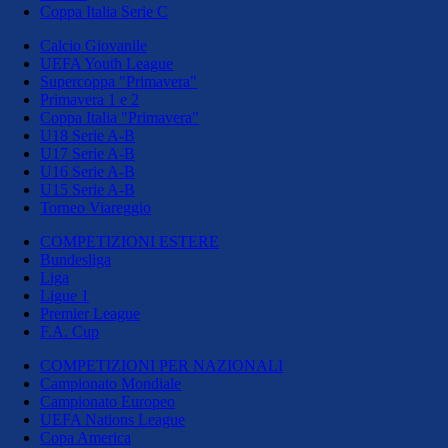
Coppa Italia Serie C
Calcio Giovanile
UEFA Youth League
Supercoppa "Primavera"
Primavera 1 e 2
Coppa Italia "Primavera"
U18 Serie A-B
U17 Serie A-B
U16 Serie A-B
U15 Serie A-B
Torneo Viareggio
COMPETIZIONI ESTERE
Bundesliga
Liga
Ligue 1
Premier League
F.A. Cup
COMPETIZIONI PER NAZIONALI
Campionato Mondiale
Campionato Europeo
UEFA Nations League
Copa America