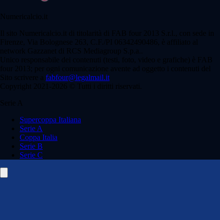
Numericalcio.it
Il sito Numericalcio.it di titolarità di FAB four 2013 S.r.l., con sede in
Firenze, Via Bolognese 263, C.F./PI 06342490486, è affiliato al
network Gazzanet di RCS Mediagroup S.p.a..
Unico responsabile dei contenuti (testi, foto, video e grafiche) è FAB
four 2013; per ogni comunicazione avente ad oggetto i contenuti del
Sito scrivere a
fabfour@legalmail.it
Copyright 2021-2026 © Tutti i diritti riservati.
Serie A
Supercoppa Italiana
Serie A
Coppa Italia
Serie B
Serie C