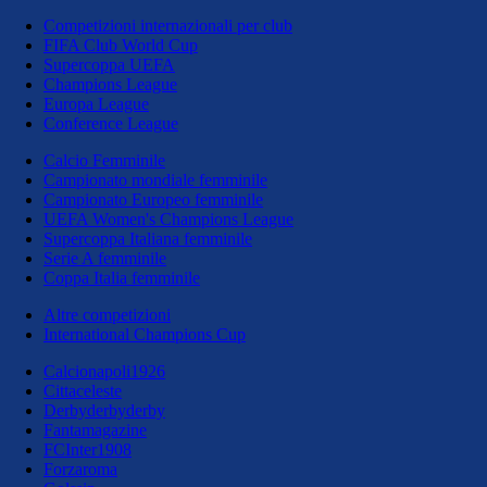
Competizioni internazionali per club
FIFA Club World Cup
Supercoppa UEFA
Champions League
Europa League
Conference League
Calcio Femminile
Campionato mondiale femminile
Campionato Europeo femminile
UEFA Women's Champions League
Supercoppa Italiana femminile
Serie A femminile
Coppa Italia femminile
Altre competizioni
International Champions Cup
Calcionapoli1926
Cittaceleste
Derbyderbyderby
Fantamagazine
FCInter1908
Forzaroma