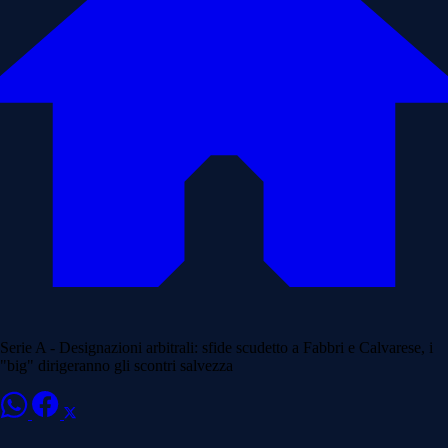
Serie A - Designazioni arbitrali: sfide scudetto a Fabbri e Calvarese, i
"big" dirigeranno gli scontri salvezza