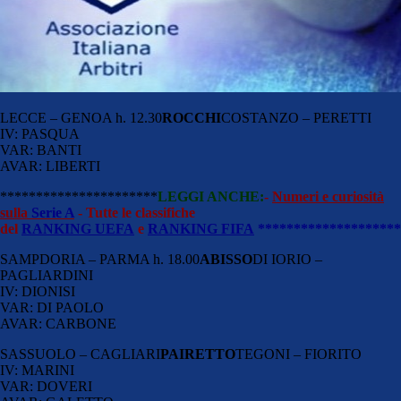
LECCE – GENOA h. 12.30
ROCCHI
COSTANZO – PERETTI
IV: PASQUA
VAR: BANTI
AVAR: LIBERTI
**********************
LEGGI ANCHE:
-
Numeri e curiosità
sulla
Serie A
- Tutte le classifiche
del
RANKING UEFA
e
RANKING FIFA
********************
SAMPDORIA – PARMA h. 18.00
ABISSO
DI IORIO –
PAGLIARDINI
IV: DIONISI
VAR: DI PAOLO
AVAR: CARBONE
SASSUOLO – CAGLIARI
PAIRETTO
TEGONI – FIORITO
IV: MARINI
VAR: DOVERI