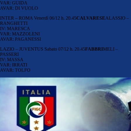
VAR: GUIDA
AVAR: DI VUOLO
INTER – ROMA Venerdì 06/12 h. 20.45
CALVARESE
ALASSIO –
RANGHETTI
IV: MARESCA
VAR: MAZZOLENI
AVAR: PAGANESSI
LAZIO – JUVENTUS Sabato 07/12 h. 20.45
FABBRI
MELI –
PASSERI
IV: MASSA
VAR: IRRATI
AVAR: TOLFO