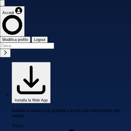
Accedi
Modifica profilo
Logout
Installa la Web App
Installa la nostra App gratuita e accedi più velocemente alle
notizie
Tocca