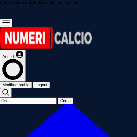
Questo sito contribuisce alla audience de
Accedi
Modifica profilo
Logout
Cerca