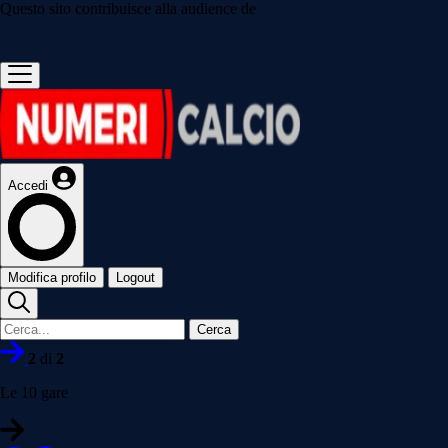
Questo sito contribuisce alla audience de
Accedi
Modifica profilo
Logout
Cerca
2
di
2
Le 10 gare