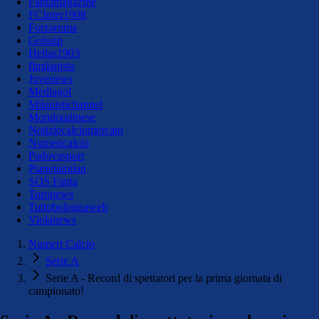
Fantamagazine
FCInter1908
Forzaroma
Golssip
Hellas1903
Ilmilanista
Juvenews
Mediagol
Milanistichannel
Mondoudinese
Notiziecalciomercato
Numericalcio
Padovasport
Pianetamilan
SOS Fanta
Toronews
Tuttobolognaweb
Violanews
Numeri Calcio
Serie A
Serie A - Record di spettatori per la prima giornata di
campionato!