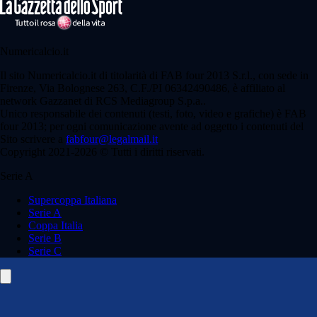
Numericalcio.it
Il sito Numericalcio.it di titolarità di FAB four 2013 S.r.l., con sede in
Firenze, Via Bolognese 263, C.F./PI 06342490486, è affiliato al
network Gazzanet di RCS Mediagroup S.p.a..
Unico responsabile dei contenuti (testi, foto, video e grafiche) è FAB
four 2013; per ogni comunicazione avente ad oggetto i contenuti del
Sito scrivere a
fabfour@legalmail.it
Copyright 2021-2026 © Tutti i diritti riservati.
Serie A
Supercoppa Italiana
Serie A
Coppa Italia
Serie B
Serie C