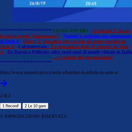
**********************
LEGGI ANCHE:
-
33 reti nel 1° turno:
le nuove regole “funzionano”!
-
Numeri e curiosità sul campionato
di Serie A
-
Ribery 3° giocatore più vecchio ad avere esordito in
Serie A
-
Calciomercato
– Le operazioni delle 20 squadre di Serie
A
-
Da Baresi a Pellissier, oltre venti anni di maglie ritirate in Italia
-
TUTTITALENTI.COM
– Le schede dei giovani talenti
**********************
https://www.numericalcio.it/serie-a/bomber-in-attivita-in-serie-a/
2 di 2
1
Record!
2
Le 10 gare
© RIPRODUZIONE RISERVATA