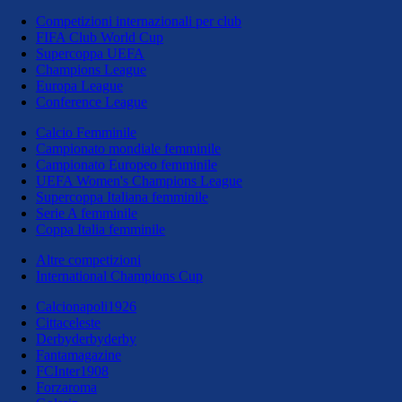
Competizioni internazionali per club
FIFA Club World Cup
Supercoppa UEFA
Champions League
Europa League
Conference League
Calcio Femminile
Campionato mondiale femminile
Campionato Europeo femminile
UEFA Women's Champions League
Supercoppa Italiana femminile
Serie A femminile
Coppa Italia femminile
Altre competizioni
International Champions Cup
Calcionapoli1926
Cittaceleste
Derbyderbyderby
Fantamagazine
FCInter1908
Forzaroma