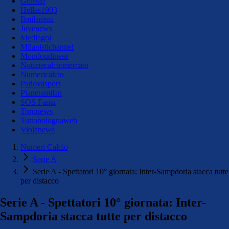
Golssip
Hellas1903
Ilmilanista
Juvenews
Mediagol
Milanistichannel
Mondoudinese
Notiziecalciomercato
Numericalcio
Padovasport
Pianetamilan
SOS Fanta
Toronews
Tuttobolognaweb
Violanews
Numeri Calcio
Serie A
Serie A - Spettatori 10° giornata: Inter-Sampdoria stacca tutte
per distacco
Serie A - Spettatori 10° giornata: Inter-
Sampdoria stacca tutte per distacco