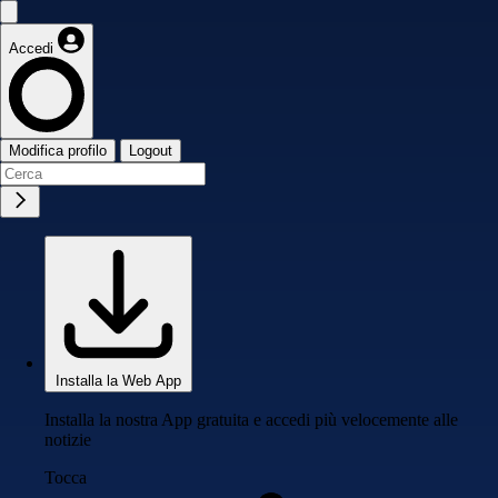
Accedi
Modifica profilo
Logout
Installa la Web App
Installa la nostra App gratuita e accedi più velocemente alle
notizie
Tocca