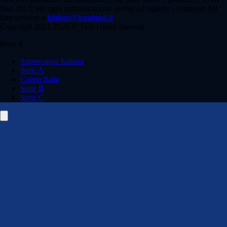
four 2013; per ogni comunicazione avente ad oggetto i contenuti del
Sito scrivere a
fabfour@legalmail.it
Copyright 2021-2026 © Tutti i diritti riservati.
Serie A
Supercoppa Italiana
Serie A
Coppa Italia
Serie B
Serie C