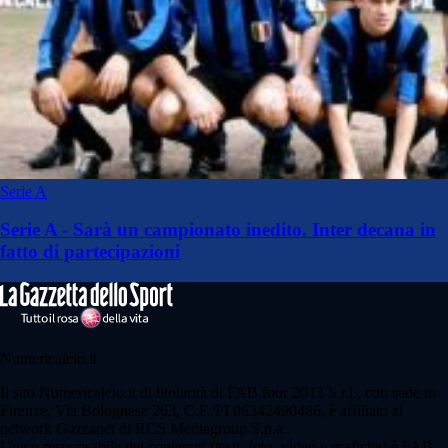
Serie A
Serie A - Sarà un campionato inedito. Inter decana in
fatto di partecipazioni
Numericalcio.it
Il sito Numericalcio.it di titolarità di FAB four 2013 S.r.l., con sede in
Firenze, Via Bolognese 263, C.F./PI 06342490486, è affiliato al
network Gazzanet di RCS Mediagroup S.p.a..
Unico responsabile dei contenuti (testi, foto, video e grafiche) è FAB