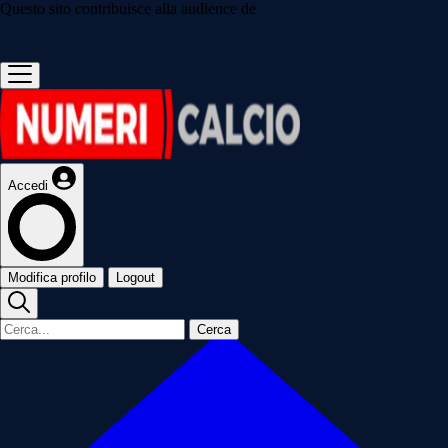
Questo sito contribuisce alla audience de
Accedi
Modifica profilo
Logout
Cerca