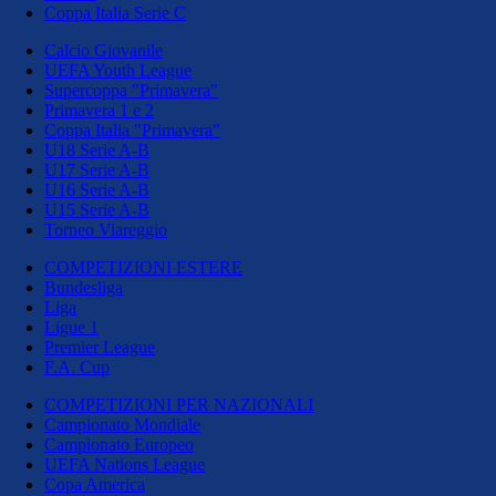
Coppa Italia Serie C
Calcio Giovanile
UEFA Youth League
Supercoppa "Primavera"
Primavera 1 e 2
Coppa Italia "Primavera"
U18 Serie A-B
U17 Serie A-B
U16 Serie A-B
U15 Serie A-B
Torneo Viareggio
COMPETIZIONI ESTERE
Bundesliga
Liga
Ligue 1
Premier League
F.A. Cup
COMPETIZIONI PER NAZIONALI
Campionato Mondiale
Campionato Europeo
UEFA Nations League
Copa America