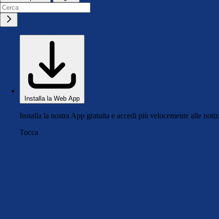
Installa la Web App
Installa la nostra App gratuita e accedi più velocemente alle notiz
Tocca