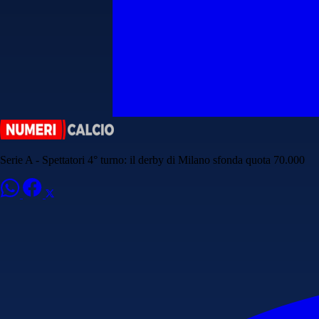
Serie A - Spettatori 4° turno: il derby di Milano sfonda quota 70.000