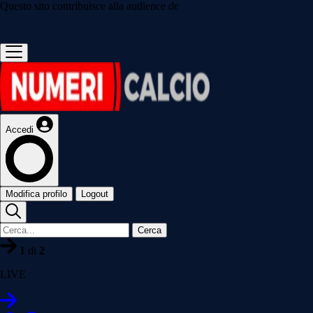
Questo sito contribuisce alla audience de
Accedi
Modifica profilo
Logout
Cerca
1
di
2
LIVE