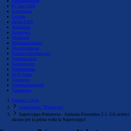
Fantamagazine
FCInter1908
Forzaroma
Golssip
Hellas1903
Ilmilanista
Juvenews
Mediagol
Milanistichannel
Mondoudinese
Notiziecalciomercato
Numericalcio
Padovasport
Pianetamilan
SOS Fanta
Toronews
Tuttobolognaweb
Violanews
Numeri Calcio
Supercoppa "Primavera"
Supercoppa Primavera - Atalanta-Fiorentina 2-1. Gli orobici
alzano per la prima volta la Supercoppa!