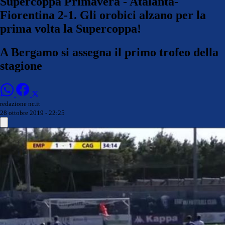
Supercoppa Primavera - Atalanta-
Fiorentina 2-1. Gli orobici alzano per la
prima volta la Supercoppa!
A Bergamo si assegna il primo trofeo della
stagione
redazione nc.it
28 ottobre 2019 - 22:25