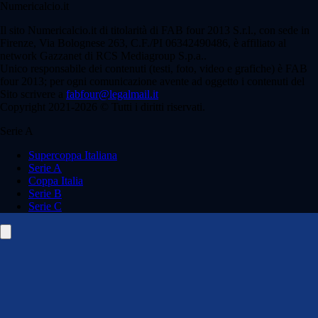
Numericalcio.it
Il sito Numericalcio.it di titolarità di FAB four 2013 S.r.l., con sede in
Firenze, Via Bolognese 263, C.F./PI 06342490486, è affiliato al
network Gazzanet di RCS Mediagroup S.p.a..
Unico responsabile dei contenuti (testi, foto, video e grafiche) è FAB
four 2013; per ogni comunicazione avente ad oggetto i contenuti del
Sito scrivere a
fabfour@legalmail.it
Copyright 2021-2026 © Tutti i diritti riservati.
Serie A
Supercoppa Italiana
Serie A
Coppa Italia
Serie B
Serie C