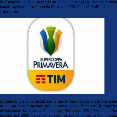
di Campioni d'Italia battendo in finale l'Inter (1-0), mentre i viola
hanno superato il Torino nella Primavera TIM Cup (2-0 all'andata e 2-
1 al ritorno).
Si tratta di una sfida inedita per le due formazioni che si affronteranno
in questa manifestazione per la prima volta. Entrambe le squadre
disputeranno la seconda Supercoppa Primavera TIM: l'Atalanta l'ha
giocata nel 2008 perdendo ai calci di rigore contro la Sampdoria,