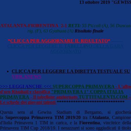
13 ottobre 2019
"GEWIS
ATALANTA-FIORENTINA 2-1
RETI:
55 Piccoli (A), 56 Duncan
rig. (F), 63 Gyabuaa (A)
Risultato finale
*
CLICCA PER AGGIORNARE IL RISULTATO
*
--------
CLICCA PER LEGGERE IL
TABELLINO
DELLA GARA
AGGIORNATO
CLICCA PER LEGGERE LA DIRETTA TESTUALE SU
VIOLANEWS
>>> LEGGI ANCHE <<<
SUPERCOPPA PRIMAVERA
- L'albo
d'oro
Risultati e classifica
"PRIMAVERA 1"
COPPA ITALIA
PRIMAVERA
- Il tabellone aggiornato
TUTTITALENTI.COM
–
Le schede dei giovani talenti
*****************************
Questa sera al Gewiss Stadium di Bergamo, si giocherà
la
Supercoppa Primavera TIM 2019/20
tra l'
Atalanta
, Campion
d'Italia Primavera 1 TIM in carica, e la
Fiorentina
, vincitrice dell
Primavera TIM Cup 2018/19. I nerazzurri si sono aggiudicati il titolo