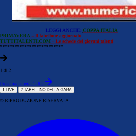
------------------------------
LEGGI ANCHE:
COPPA ITALIA
PRIMAVERA
– Il tabellone aggiornato
TUTTITALENTI.COM
– Le schede dei giovani talenti
**************************
1 di 2
Prossima scheda 1 di 2
1
LIVE
2
TABELLINO DELLA GARA
© RIPRODUZIONE RISERVATA