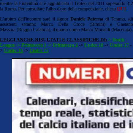
mentre la Fiorentina si è aggiudicata il Trofeo nel 2011 superando 3-2
la Roma. Per consultare l'
albo d'oro
della competizione, clicca
QUI
.
L'arbitro dell'incontro sarà il signor
Daniele Paterna
di Teramo, gl
assistenti saranno Marco Della Croce (Rimini) e Gaetano
Massara (Reggio Calabria), il quarto uomo Marco Monaldi (Macerata).
LEGGI ANCHE
RISULTATI E CLASSIFICHE DI:
->
Youth
League
->
Primavera 1
->
Primavera 2
->
Under 18
->
Under 17
-
>
Under 16
->
Under 15