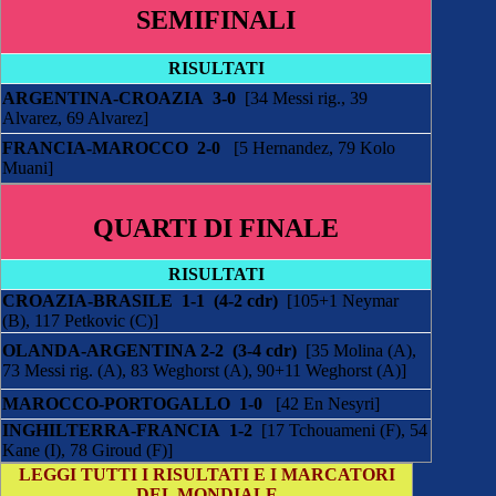
SEMIFINALI
RISULTATI
ARGENTINA-
CROAZIA 3-0
[34 Messi rig., 39
Alvarez, 69 Alvarez]
FRANCIA-
MAROCCO 2-0
[5 Hernandez, 79 Kolo
Muani]
QUARTI DI FINALE
RISULTATI
CROAZIA-
BRASILE 1-1 (4-2 cdr)
[105+1 Neymar
(B), 117 Petkovic (C)]
OLANDA-ARGENTINA 2-2 (3-4 cdr)
[35 Molina (A),
73 Messi rig. (A), 83 Weghorst (A), 90+11 Weghorst (A)]
MAROCCO-
PORTOGALLO 1-0
[42 En Nesyri]
INGHILTERRA-FRANCIA 1-2
[17 Tchouameni (F), 54
Kane (I), 78 Giroud (F)]
LEGGI TUTTI I RISULTATI E I MARCATORI
DEL MONDIALE