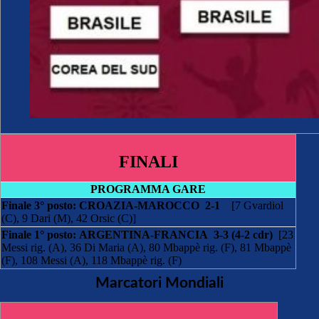
FINALI
PROGRAMMA GARE
Finale 3° posto:
CROAZIA-MAROCCO 2-1
[7 Gvardiol
(C), 9 Dari (M), 42 Orsic (C)]
Finale 1° posto:
ARGENTINA-FRANCIA 3-3 (4-2 cdr)
[23
Messi rig. (A), 36 Di Maria (A), 80 Mbappè rig. (F), 81 Mbappè
(F), 108 Messi (A), 118 Mbappè rig. (F)
Marcatori Mondiali