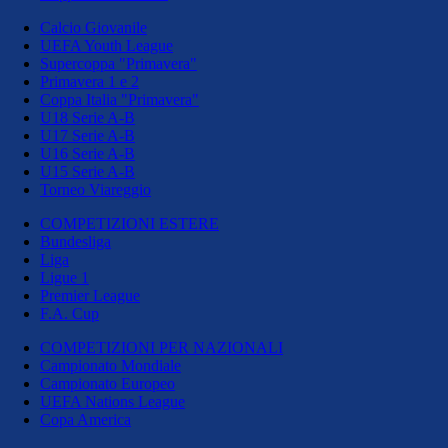
Calcio Giovanile
UEFA Youth League
Supercoppa "Primavera"
Primavera 1 e 2
Coppa Italia "Primavera"
U18 Serie A-B
U17 Serie A-B
U16 Serie A-B
U15 Serie A-B
Torneo Viareggio
COMPETIZIONI ESTERE
Bundesliga
Liga
Ligue 1
Premier League
F.A. Cup
COMPETIZIONI PER NAZIONALI
Campionato Mondiale
Campionato Europeo
UEFA Nations League
Copa America