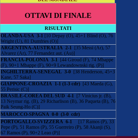
OTTAVI DI FINALE
RISULTATI
OLANDA-USA 3-1
[10 Depay (O), 45+1 Blind (O), 76
Wright (U), 81 Dumfries (O)]
ARGENTINA-AUSTRALIA 2-1
[35 Messi (Ar), 57
Alvarez (Ar), 77 Fernandez aut. (Au)]
FRANCIA-POLONIA 3-1
[44 Giroud (F), 74 Mbappe
(F), 90+1 Mbappe (F), 90+9 Lewandownski rig. (P)]
INGHILTERRA-SENEGAL 3-0
[38 Henderson, 45+3
Kane, 57 Saka]
GIAPPONE-CROAZIA 1-1 (1-3 cdr)
[43 Maeda (G),
55 Perisic (C)]
BRASILE-COREA DEL SUD 4-1
[7 Vinicius jr. (B),
13 Neymar rig. (B), 29 Richarlison (B), 36 Paqueta (B), 76
Paik Seung-Ho (C)]
MAROCCO-SPAGNA 0-0 (3-0 cdr)
PORTOGALLO-SVIZZERA 6-1
[17 Ramos (P), 33
Pepe (P), 51 Ramos (P), 55 Guerreiro (P), 58 Akanji (S),
67 Ramos (P), 90+2 Leao (P)]