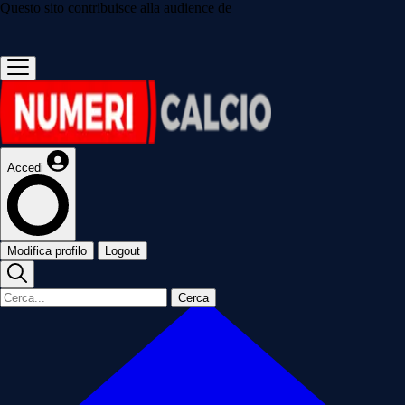
Questo sito contribuisce alla audience de
Accedi
Modifica profilo
Logout
Cerca