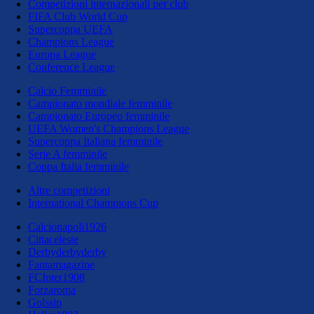
Competizioni internazionali per club
FIFA Club World Cup
Supercoppa UEFA
Champions League
Europa League
Conference League
Calcio Femminile
Campionato mondiale femminile
Campionato Europeo femminile
UEFA Women's Champions League
Supercoppa Italiana femminile
Serie A femminile
Coppa Italia femminile
Altre competizioni
International Champions Cup
Calcionapoli1926
Cittaceleste
Derbyderbyderby
Fantamagazine
FCInter1908
Forzaroma
Golssip