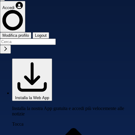
Accedi
Modifica profilo
Logout
Installa la Web App
Installa la nostra App gratuita e accedi più velocemente alle
notizie
Tocca