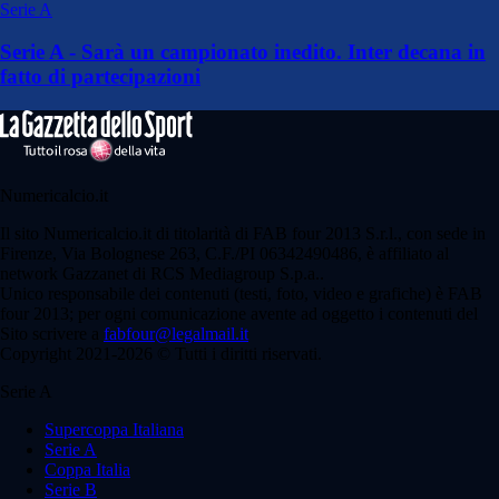
Serie A
Serie A - Sarà un campionato inedito. Inter decana in
fatto di partecipazioni
Numericalcio.it
Il sito Numericalcio.it di titolarità di FAB four 2013 S.r.l., con sede in
Firenze, Via Bolognese 263, C.F./PI 06342490486, è affiliato al
network Gazzanet di RCS Mediagroup S.p.a..
Unico responsabile dei contenuti (testi, foto, video e grafiche) è FAB
four 2013; per ogni comunicazione avente ad oggetto i contenuti del
Sito scrivere a
fabfour@legalmail.it
Copyright 2021-2026 © Tutti i diritti riservati.
Serie A
Supercoppa Italiana
Serie A
Coppa Italia
Serie B