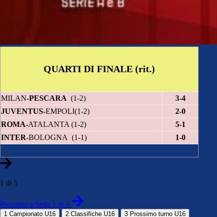
QUARTI DI FINALE (rit.)
MILAN
-PESCARA
(1-2)
3-4
JUVENTUS-
EMPOLI(1-2)
2-0
ROMA-
ATALANTA (1-2)
5-1
INTER-
BOLOGNA (1-1)
1-0
1 di 5
Prossima scheda 1 di 5
1
Campionato U16
2
Classifiche U16
3
Prossimo turno U16