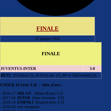
FINALE
22 giugno 2026
FINALE
JUVENTUS-INTER
3-0
RETI:
29 Salvai (J), 34 Ferri aut. (J), 80+4 Vidzivashets (J)
UNDER 16 Serie A-B - Albo d'oro:
- 2016-17:
MILAN
[Milan-Roma 5-2]
- 2017-18:
INTER
[Inter-Juventus 3-0]
- 2018-19:
EMPOLI
[Empoli-Inter 4-3]
- 2019-20: non assegnato