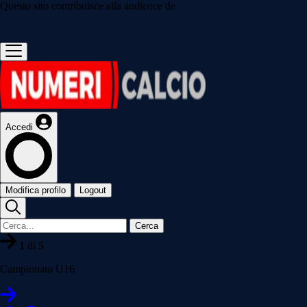
Questo sito contribuisce alla audience de
Accedi
Modifica profilo
Logout
Cerca
1
di
5
Campionato U16