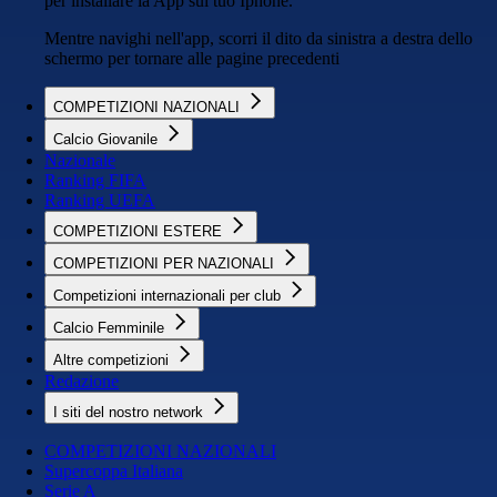
per installare la App sul tuo Iphone.
Mentre navighi nell'app, scorri il dito da sinistra a destra dello
schermo per tornare alle pagine precedenti
COMPETIZIONI NAZIONALI
Calcio Giovanile
Nazionale
Ranking FIFA
Ranking UEFA
COMPETIZIONI ESTERE
COMPETIZIONI PER NAZIONALI
Competizioni internazionali per club
Calcio Femminile
Altre competizioni
Redazione
I siti del nostro network
COMPETIZIONI NAZIONALI
Supercoppa Italiana
Serie A