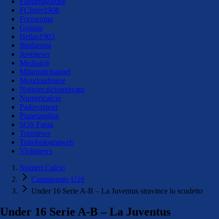
Fantamagazine
FCInter1908
Forzaroma
Golssip
Hellas1903
Ilmilanista
Juvenews
Mediagol
Milanistichannel
Mondoudinese
Notiziecalciomercato
Numericalcio
Padovasport
Pianetamilan
SOS Fanta
Toronews
Tuttobolognaweb
Violanews
Numeri Calcio
Campionato U16
Under 16 Serie A-B – La Juventus stravince lo scudetto
Under 16 Serie A-B – La Juventus