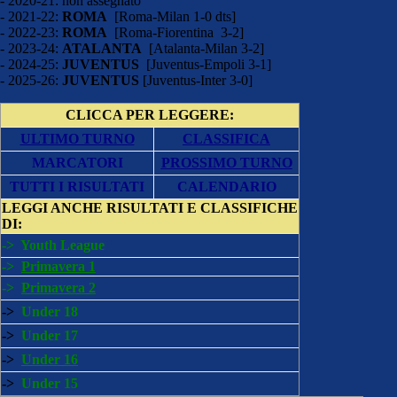
- 2020-21: non assegnato
- 2021-22:
ROMA
[Roma-Milan 1-0 dts]
- 2022-23:
ROMA
[Roma-Fiorentina 3-2]
- 2023-24:
ATALANTA
[Atalanta-Milan 3-2]
- 2024-25:
JUVENTUS
[Juventus-Empoli 3-1]
- 2025-26:
JUVENTUS
[Juventus-Inter 3-0]
CLICCA PER LEGGERE:
ULTIMO TURNO
CLASSIFICA
MARCATORI
PROSSIMO TURNO
TUTTI I RISULTATI
CALENDARIO
LEGGI ANCHE
RISULTATI E CLASSIFICHE
DI:
->
Youth League
->
Primavera 1
->
Primavera 2
->
Under 18
->
Under 17
->
Under 16
->
Under 15