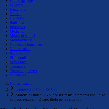
Fantamagazine
FCInter1908
Forzaroma
Golssip
Hellas1903
Ilmilanista
Juvenews
Mediagol
Milanistichannel
Mondoudinese
Notiziecalciomercato
Numericalcio
Padovasport
Pianetamilan
SOS Fanta
Toronews
Tuttobolognaweb
Violanews
Numeri Calcio
Campionato Mondiale U17
Mondiale Under 17 - Vince il Brasile in rimonta con un gol
in pieno recupero. Quarto titolo per i verde-oro