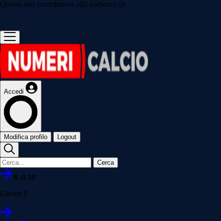
Questo sito contribuisce alla audience de
Accedi
Modifica profilo
Logout
Cerca
6
di
10
Girone E