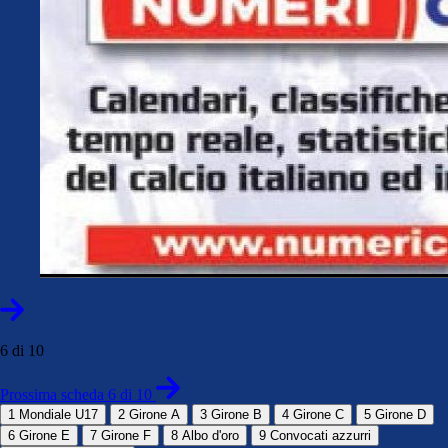
6 di 10
Prossima scheda 6 di 10
1
Mondiale U17
2
Girone A
3
Girone B
4
Girone C
5
Girone D
6
Girone E
7
Girone F
8
Albo d'oro
9
Convocati azzurri