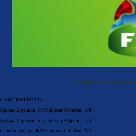
CAMPIONATO MONDIALE
GARE DISPUTATE
Spagna-Argentina
0-0
Tagikistan-Camerun
1-0
Spagna-Tagikistan
5-1
Camerun-Argentina
1-3
Camerun-Spagna
0-2
Argentina-Tagikistan
3-1