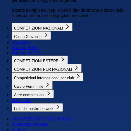
per installare la App sul tuo Iphone.
Mentre navighi nell'app, scorri il dito da sinistra a destra dello
schermo per tornare alle pagine precedenti
COMPETIZIONI NAZIONALI
Calcio Giovanile
Nazionale
Ranking FIFA
Ranking UEFA
COMPETIZIONI ESTERE
COMPETIZIONI PER NAZIONALI
Competizioni internazionali per club
Calcio Femminile
Altre competizioni
Redazione
I siti del nostro network
COMPETIZIONI NAZIONALI
Supercoppa Italiana
Serie A