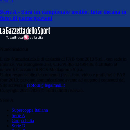
Serie A
Serie A - Sarà un campionato inedito. Inter decana in
fatto di partecipazioni
Numericalcio.it
Il sito Numericalcio.it di titolarità di FAB four 2013 S.r.l., con sede in
Firenze, Via Bolognese 263, C.F./PI 06342490486, è affiliato al
network Gazzanet di RCS Mediagroup S.p.a..
Unico responsabile dei contenuti (testi, foto, video e grafiche) è FAB
four 2013; per ogni comunicazione avente ad oggetto i contenuti del
Sito scrivere a
fabfour@legalmail.it
Copyright 2021-2026 © Tutti i diritti riservati.
Serie A
Supercoppa Italiana
Serie A
Coppa Italia
Serie B