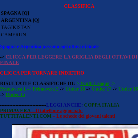
CLASSIFICA
SPAGNA [Q]
ARGENTINA [Q]
TAGIKISTAN
CAMERUN
Spagna e Argentina passano agli ottavi di finale
->
CLICCA PER LEGGERE LA GRIGLIA DEGLI OTTAVI DI
FINALE
CLICCA PER TORNARE INDIETRO
RISULTATI E CLASSIFICHE DI:
->
Youth League
->
Primavera 1
->
Primavera 2
->
Under 18
->
Under 17
->
Under 16
->
Under 15
------------------------------
LEGGI ANCHE:
COPPA ITALIA
PRIMAVERA
– Il tabellone aggiornato
TUTTITALENTI.COM
– Le schede dei giovani talenti