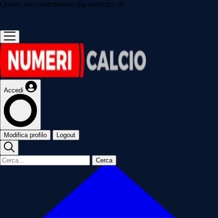
Questo sito contribuisce alla audience de
Accedi
Modifica profilo
Logout
Cerca