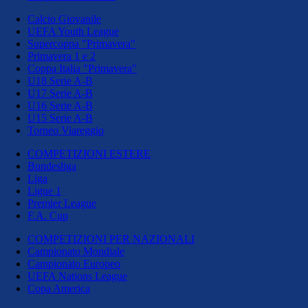
Calcio Giovanile
UEFA Youth League
Supercoppa "Primavera"
Primavera 1 e 2
Coppa Italia "Primavera"
U18 Serie A-B
U17 Serie A-B
U16 Serie A-B
U15 Serie A-B
Torneo Viareggio
COMPETIZIONI ESTERE
Bundesliga
Liga
Ligue 1
Premier League
F.A. Cup
COMPETIZIONI PER NAZIONALI
Campionato Mondiale
Campionato Europeo
UEFA Nations League
Copa America