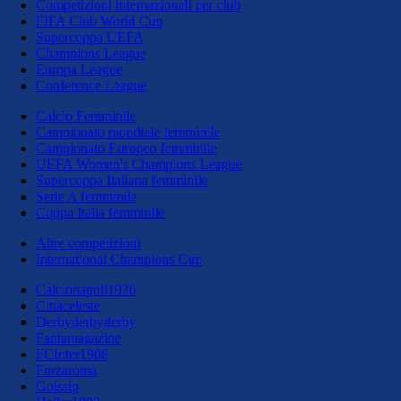
Competizioni internazionali per club
FIFA Club World Cup
Supercoppa UEFA
Champions League
Europa League
Conference League
Calcio Femminile
Campionato mondiale femminile
Campionato Europeo femminile
UEFA Women's Champions League
Supercoppa Italiana femminile
Serie A femminile
Coppa Italia femminile
Altre competizioni
International Champions Cup
Calcionapoli1926
Cittaceleste
Derbyderbyderby
Fantamagazine
FCInter1908
Forzaroma
Golssip