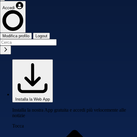
Accedi
Modifica profilo
Logout
Installa la Web App
Installa la nostra App gratuita e accedi più velocemente alle
notizie
Tocca