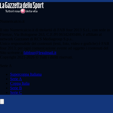
Numericalcio.it
Il sito Numericalcio.it di titolarità di FAB four 2013 S.r.l., con sede in
Firenze, Via Bolognese 263, C.F./PI 06342490486, è affiliato al
network Gazzanet di RCS Mediagroup S.p.a..
Unico responsabile dei contenuti (testi, foto, video e grafiche) è FAB
four 2013; per ogni comunicazione avente ad oggetto i contenuti del
Sito scrivere a
fabfour@legalmail.it
Copyright 2021-2026 © Tutti i diritti riservati.
Serie A
Supercoppa Italiana
Serie A
Coppa Italia
Serie B
Serie C