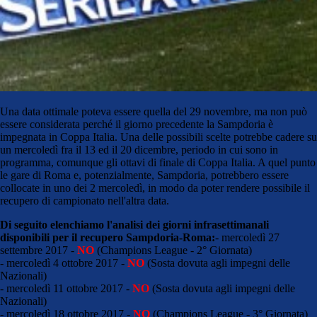
Una data ottimale poteva essere quella del 29 novembre, ma non può
essere considerata perché il giorno precedente la Sampdoria è
impegnata in Coppa Italia. Una delle possibili scelte potrebbe cadere su
un mercoledì fra il 13 ed il 20 dicembre, periodo in cui sono in
programma, comunque gli ottavi di finale di Coppa Italia. A quel punto
le gare di Roma e, potenzialmente, Sampdoria, potrebbero essere
collocate in uno dei 2 mercoledì, in modo da poter rendere possibile il
recupero di campionato nell'altra data.
Di seguito elenchiamo l'analisi dei giorni infrasettimanali
disponibili per il recupero Sampdoria-Roma:
- mercoledì 27
settembre 2017 -
NO
(Champions League - 2° Giornata)
- mercoledì 4 ottobre 2017 -
NO
(Sosta dovuta agli impegni delle
Nazionali)
- mercoledì 11 ottobre 2017 -
NO
(Sosta dovuta agli impegni delle
Nazionali)
- mercoledì 18 ottobre 2017 -
NO
(Champions League - 3° Giornata)