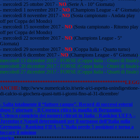
- mercoledì 25 ottobre 2017 -
NO
(Serie A - 10° Giornata)
- mercoledì 1 novembre 2017 -
NO
(Champions League - 4° Giornata)
- mercoledì 8 novembre 2017 -
NO
(Sosta campionato - Andata play
off per Coppa del Mondo)
- mercoledì 15 novembre 2017 -
NO
(Sosta campionato - Ritorno play
off per Coppa del Mondo)
- mercoledì 22 novembre 2017 -
NO
(Champions League - 5°
Giornata)
- mercoledì 29 novembre 2017 -
NO
(Coppa Italia - Quarto turno)
- mercoledì 6 dicembre 2017 -
NO
(Champions League - 6° Giornata)
-
mercoledì 13 dicembre 2017 - FORSE (Coppa Italia - Ottavi di finale)
-
mercoledì 20 dicembre 2017 - FORSE (Coppa Italia - Ottavi di finale)
-
mercoledì 27 dicembre 2017 - FORSE (Coppa Italia - Quarti di finale)
**************************************************
LEGG
ANCHE:
http://www.numericalcio.it/serie-a/ci-aspetta-unindigestione-
di-calcio-si-giochera-quasi-tutti-i-giorni-fino-al-31-dicembre/
- Salta totalmente il “fattore campo”. Record di successi esterni
dopo 7 giornate
- Il Cosenza ritira la maglia di Bergamini.
L’elenco completo dei numeri ritirati in Italia
- Ranking UEFA –
Juventus e Napoli determinanti per il sorpasso dell’Italia sulla
Germania - Ranking FIFA – L’Italia perde 5 posizioni e torna a
toccare il minimo
storico
**************************************************