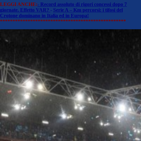
LEGGI ANCHE:
- Record assoluto di rigori concessi dopo 7
giornate. Effetto VAR?
-
Serie A – Km percorsi: i tifosi del
Crotone dominano in Italia ed in Europa!
**************************************************