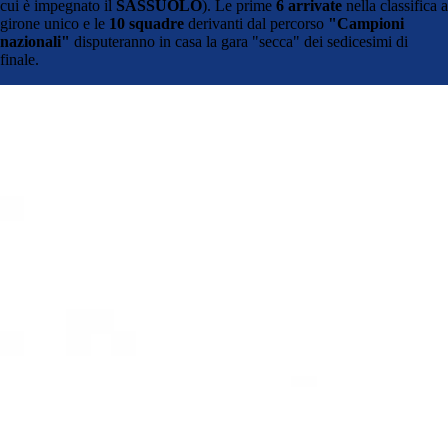
cui è impegnato il
SASSUOLO
). Le prime
6 arrivate
nella classifica a
girone unico e le
10 squadre
derivanti dal percorso
"Campioni
nazionali"
disputeranno in casa la gara "secca" dei sedicesimi di
finale.