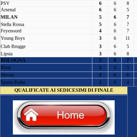
PSV
6
6
8
Arsenal
6
6
5
MILAN
5
6
7
Stella Rossa
5
6
7
Feyenoord
4
6
7
Young Boys
3
6
11
Club Brugge
3
6
5
Lipsia
3
6
8
BOLOGNA
2
6
7
Brest
2
6
5
Slovan
2
6
6
Sparta Praha
1
6
4
QUALIFICATE AI SEDICESIMI DI FINALE