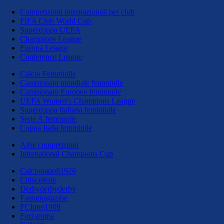
Competizioni internazionali per club
FIFA Club World Cup
Supercoppa UEFA
Champions League
Europa League
Conference League
Calcio Femminile
Campionato mondiale femminile
Campionato Europeo femminile
UEFA Women's Champions League
Supercoppa Italiana femminile
Serie A femminile
Coppa Italia femminile
Altre competizioni
International Champions Cup
Calcionapoli1926
Cittaceleste
Derbyderbyderby
Fantamagazine
FCInter1908
Forzaroma