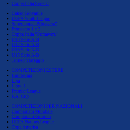
Coppa Italia Serie C
Calcio Giovanile
UEFA Youth League
Supercoppa "Primavera"
Primavera 1 e 2
Coppa Italia "Primavera"
U18 Serie A-B
U17 Serie A-B
U16 Serie A-B
U15 Serie A-B
Torneo Viareggio
COMPETIZIONI ESTERE
Bundesliga
Liga
Ligue 1
Premier League
F.A. Cup
COMPETIZIONI PER NAZIONALI
Campionato Mondiale
Campionato Europeo
UEFA Nations League
Copa America