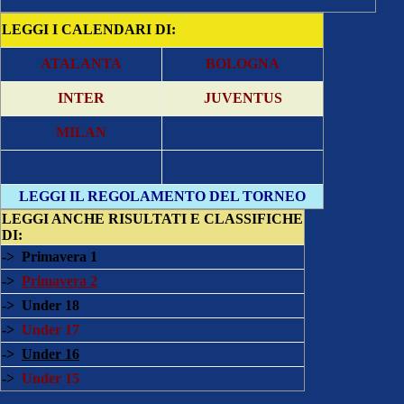
LEGGI I CALENDARI DI:
ATALANTA
BOLOGNA
INTER
JUVENTUS
MILAN
LEGGI IL REGOLAMENTO DEL TORNEO
LEGGI ANCHE
RISULTATI E CLASSIFICHE
DI:
->
Primavera 1
->
Primavera 2
->
Under 18
->
Under 17
->
Under 16
->
Under 15