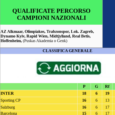
QUALIFICATE PERCORSO
CAMPIONI NAZIONALI
AZ Alkmaar, Olimpiakos, Trabzonspor, Lok. Zagreb,
Dynamo Kyiv, Rapid Wien, Midtjylland, Real Betis,
Hoffenheim,
(Puskas Akademia o Genk)
CLASSIFICA GENERALE
P
G
Rf
INTER
18
6
19
Sporting CP
16
6
13
Salzburg
16
6
17
Barcelona
15
6
17