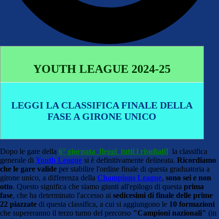
YOUTH LEAGUE 2024-25
LEGGI LA CLASSIFICA FINALE DELLA
FASE A GIRONE UNICO
Dopo le gare della
6° giornata [leggi tutti i risultati]
la classifica
generale di
Youth League
si è definitivamente delineata.
Ricordiamo
che le gare valide
per stabilire l'ordine finale di questa graduatoria a
girone unico, a differenza della
Champions League
,
sono sei e non
otto
. Questo significa che siamo giunti all'epilogo di questa
prima
fase
, che ha determinato l'accesso ai
sedicesimi di finale delle prime
22 piazzate
di questa classifica, a cui si aggiungono le
10 formazioni
che supereranno il terzo turno del percorso
"Campioni nazionali"
(in