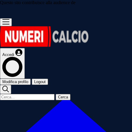
Questo sito contribuisce alla audience de
Accedi
Modifica profilo
Logout
Cerca