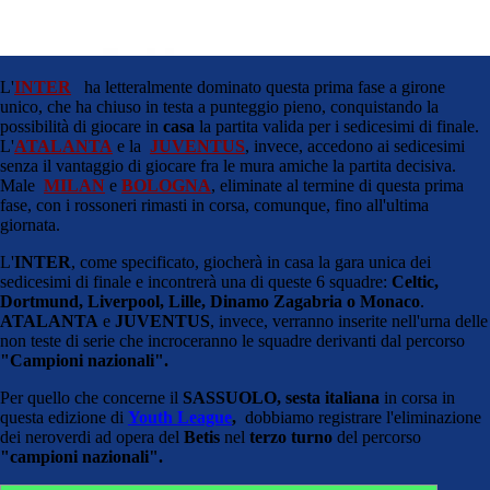
L'
INTER
ha letteralmente dominato questa prima fase a girone
unico, che ha chiuso in testa a punteggio pieno, conquistando la
possibilità di giocare in
casa
la partita valida per i sedicesimi di finale.
L'
ATALANTA
e la
JUVENTUS
, invece, accedono ai sedicesimi
senza il vantaggio di giocare fra le mura amiche la partita decisiva.
Male
MILAN
e
BOLOGNA
, eliminate al termine di questa prima
fase, con i rossoneri rimasti in corsa, comunque, fino all'ultima
giornata.
L'
INTER
, come specificato, giocherà in casa la gara unica dei
sedicesimi di finale e incontrerà una di queste 6 squadre:
Celtic,
Dortmund, Liverpool, Lille, Dinamo Zagabria o Monaco
.
ATALANTA
e
JUVENTUS
, invece, verranno inserite nell'urna delle
non teste di serie che incroceranno le squadre derivanti dal percorso
"Campioni nazionali".
Per quello che concerne il
SASSUOLO, sesta italiana
in corsa in
questa edizione di
Youth League
,
dobbiamo registrare l'eliminazione
dei neroverdi ad opera del
Betis
nel
terzo turno
del percorso
"campioni nazionali".