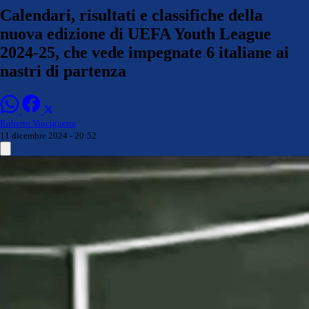
Calendari, risultati e classifiche della
nuova edizione di UEFA Youth League
2024-25, che vede impegnate 6 italiane ai
nastri di partenza
Roberto Vinciguerra
11 dicembre 2024 - 20:52