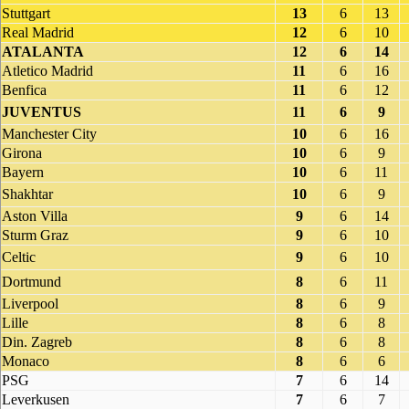
Stuttgart
13
6
13
Real Madrid
12
6
10
ATALANTA
12
6
14
Atletico Madrid
11
6
16
Benfica
11
6
12
JUVENTUS
11
6
9
Manchester City
10
6
16
Girona
10
6
9
Bayern
10
6
11
Shakhtar
10
6
9
Aston Villa
9
6
14
Sturm Graz
9
6
10
Celtic
9
6
10
Dortmund
8
6
11
Liverpool
8
6
9
Lille
8
6
8
Din. Zagreb
8
6
8
Monaco
8
6
6
PSG
7
6
14
Leverkusen
7
6
7