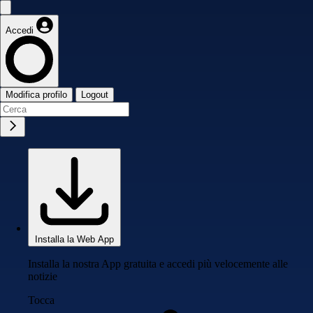
Accedi
Modifica profilo
Logout
Installa la Web App
Installa la nostra App gratuita e accedi più velocemente alle
notizie
Tocca