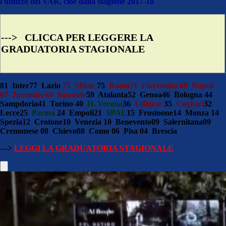
l'utilizzo del VAR, cioé dalla stagione 2017-18
--->
CLICCA PER LEGGERE LA
GRADUATORIA STAGIONALE
81 Inter
77 Lazio
75 Milan
75
Roma
71 Fiorentina 68 Napoli
67 Juventus 64 Sassuolo
59 Atalanta
52 Genoa
46 Bologna 44
Sampdoria
41 Torino 40
H. Verona
36
Udinese
35
Cagliari
32
Lecce
25
Parma
24 Empoli
21
SPAL
15 Frosinone
14 Monza 14
Spezia
12 Crotone
10 Venezia 10 Benevento
09 Salernitana
09
Cremonese 08 Chievo
08 Como 06 Pisa 04 Brescia
--->
LEGGI LA GRADUATORIA STAGIONALE