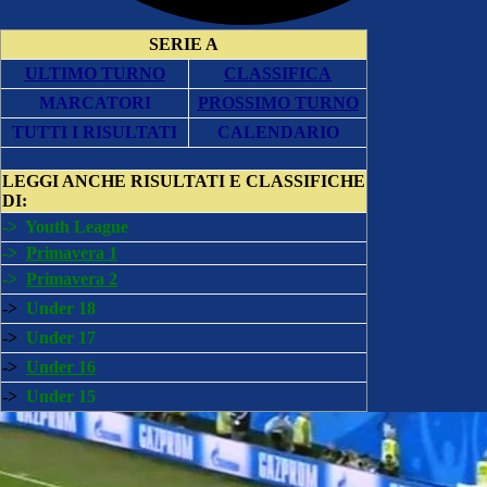
SERIE A
ULTIMO TURNO
CLASSIFICA
MARCATORI
PROSSIMO TURNO
TUTTI I RISULTATI
CALENDARIO
LEGGI ANCHE
RISULTATI E CLASSIFICHE
DI:
->
Youth League
->
Primavera 1
->
Primavera 2
->
Under 18
->
Under 17
->
Under 16
->
Under 15