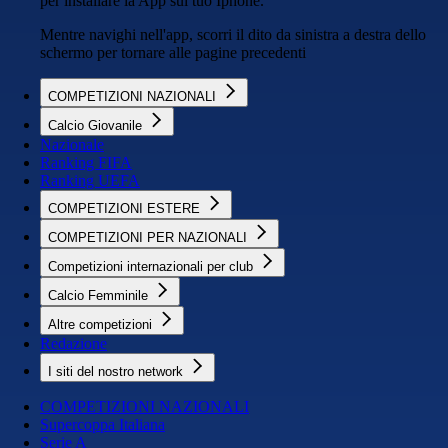
per installare la App sul tuo Iphone.
Mentre navighi nell'app, scorri il dito da sinistra a destra dello
schermo per tornare alle pagine precedenti
COMPETIZIONI NAZIONALI
Calcio Giovanile
Nazionale
Ranking FIFA
Ranking UEFA
COMPETIZIONI ESTERE
COMPETIZIONI PER NAZIONALI
Competizioni internazionali per club
Calcio Femminile
Altre competizioni
Redazione
I siti del nostro network
COMPETIZIONI NAZIONALI
Supercoppa Italiana
Serie A