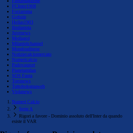
Fantamagazine
FCInter1908
Forzaroma
Golssip
Hellas1903
Ilmilanista
Juvenews
Mediagol
Milanistichannel
Mondoudinese
Notiziecalciomercato
Numericalcio
Padovasport
Pianetamilan
SOS Fanta
Toronews
Tuttobolognaweb
Violanews
Numeri Calcio
Serie A
Rigori a favore - Dominio assoluto dell'Inter da quando
esiste il VAR