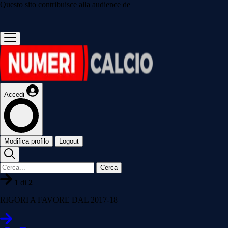
Questo sito contribuisce alla audience de
Accedi
Modifica profilo
Logout
Cerca
1
di
2
RIGORI A FAVORE DAL 2017-18