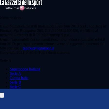
Numericalcio.it
Il sito Numericalcio.it di titolarità di FAB four 2013 S.r.l., con sede in
Firenze, Via Bolognese 263, C.F./PI 06342490486, è affiliato al
network Gazzanet di RCS Mediagroup S.p.a..
Unico responsabile dei contenuti (testi, foto, video e grafiche) è FAB
four 2013; per ogni comunicazione avente ad oggetto i contenuti del
Sito scrivere a
fabfour@legalmail.it
Copyright 2021-2026 © Tutti i diritti riservati.
Serie A
Supercoppa Italiana
Serie A
Coppa Italia
Serie B
Serie C