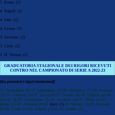
5 Roma (3)
4 Napoli (3)
4 Inter (2)
4 Genoa (3)
3 Juventus (2)
3 Lazio (2)
2 H. Verona (2)
GRADUATORIA STAGIONALE DEI RIGORI RICEVUTI
CONTRO NEL CAMPIONATO DI SERIE A 2022-23
[tra parentesi i rigori trasformati]
11 Sampdoria (8) 11 Salernitana (7) 08 Fiorentina (7) 08 Bologna
(5) 07 Udinese (6) 07 Lecce (6) 07 Torino (6) 06 Empoli (4) 06
Spezia (4) 05 Cremonese (5) 05 Juventus (4) 05 Milan (4) 03
Roma (2) 03 Atalanta (3) 03
Inter (3)
03 Monza (3) 03 Sassuolo
(3) 02 Lazio (1) 02 Napoli (1) 01 H. Verona (1)