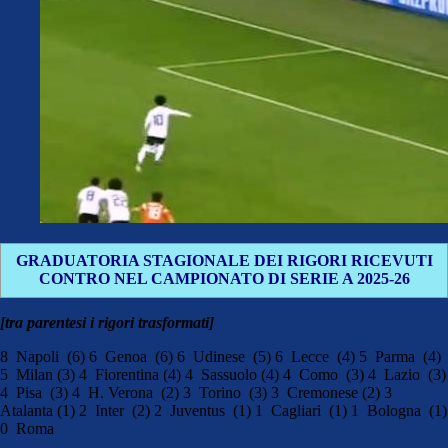
GRADUATORIA STAGIONALE DEI RIGORI RICEVUTI
CONTRO NEL CAMPIONATO DI SERIE A 2025-26
[tra parentesi i rigori trasformati]
8 Napoli (6) 6 Genoa (6) 6 Udinese (5) 6 Lecce (4) 5 Parma (4)
5 Milan (3) 4 Fiorentina (4) 4 Sassuolo (4) 4 Como (3) 4 Lazio (3)
4 Pisa (3) 4 H. Verona (2) 3 Torino (3) 3 Cremonese (2) 3
Atalanta (1) 2 Inter (2) 2 Juventus (1) 1 Cagliari (1) 1 Bologna (1)
0 Roma