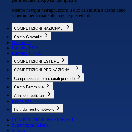
per installare la App sul tuo Iphone.
Mentre navighi nell'app, scorri il dito da sinistra a destra dello
schermo per tornare alle pagine precedenti
COMPETIZIONI NAZIONALI
Calcio Giovanile
Nazionale
Ranking FIFA
Ranking UEFA
COMPETIZIONI ESTERE
COMPETIZIONI PER NAZIONALI
Competizioni internazionali per club
Calcio Femminile
Altre competizioni
Redazione
I siti del nostro network
COMPETIZIONI NAZIONALI
Supercoppa Italiana
Serie A