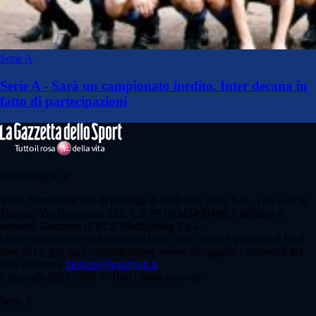
Serie A
Serie A - Sarà un campionato inedito. Inter decana in
fatto di partecipazioni
Numericalcio.it
Il sito Numericalcio.it di titolarità di FAB four 2013 S.r.l., con sede in
Firenze, Via Bolognese 263, C.F./PI 06342490486, è affiliato al
network Gazzanet di RCS Mediagroup S.p.a..
Unico responsabile dei contenuti (testi, foto, video e grafiche) è FAB
four 2013; per ogni comunicazione avente ad oggetto i contenuti del
Sito scrivere a
fabfour@legalmail.it
Copyright 2021-2026 © Tutti i diritti riservati.
Serie A