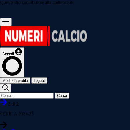
Questo sito contribuisce alla audience de
Accedi
Modifica profilo
Logout
Cerca
2
di
2
SERIE A 2024-25