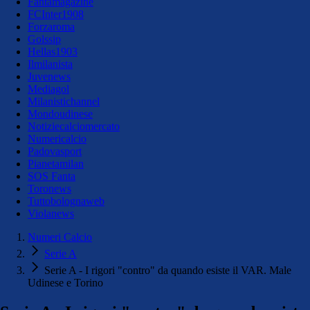
Fantamagazine
FCInter1908
Forzaroma
Golssip
Hellas1903
Ilmilanista
Juvenews
Mediagol
Milanistichannel
Mondoudinese
Notiziecalciomercato
Numericalcio
Padovasport
Pianetamilan
SOS Fanta
Toronews
Tuttobolognaweb
Violanews
Numeri Calcio
Serie A
Serie A - I rigori "contro" da quando esiste il VAR. Male
Udinese e Torino