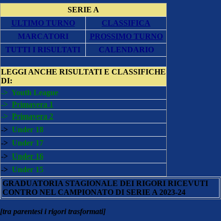
SERIE A
ULTIMO TURNO
CLASSIFICA
MARCATORI
PROSSIMO TURNO
TUTTI I RISULTATI
CALENDARIO
LEGGI ANCHE
RISULTATI E CLASSIFICHE
DI:
->
Youth League
->
Primavera 1
->
Primavera 2
->
Under 18
->
Under 17
->
Under 16
->
Under 15
GRADUATORIA STAGIONALE DEI RIGORI RICEVUTI
CONTRO NEL CAMPIONATO DI SERIE A 2023-24
[tra parentesi i rigori trasformati]