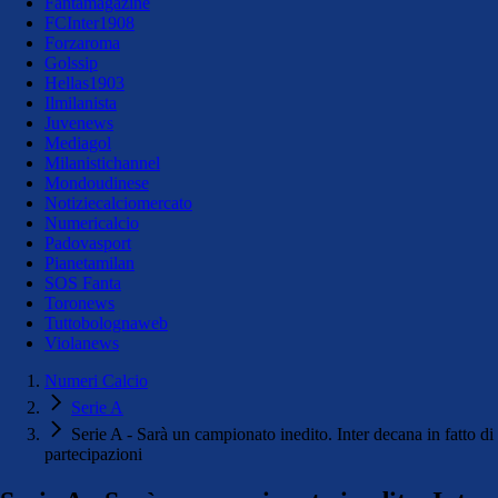
Fantamagazine
FCInter1908
Forzaroma
Golssip
Hellas1903
Ilmilanista
Juvenews
Mediagol
Milanistichannel
Mondoudinese
Notiziecalciomercato
Numericalcio
Padovasport
Pianetamilan
SOS Fanta
Toronews
Tuttobolognaweb
Violanews
Numeri Calcio
Serie A
Serie A - Sarà un campionato inedito. Inter decana in fatto di
partecipazioni