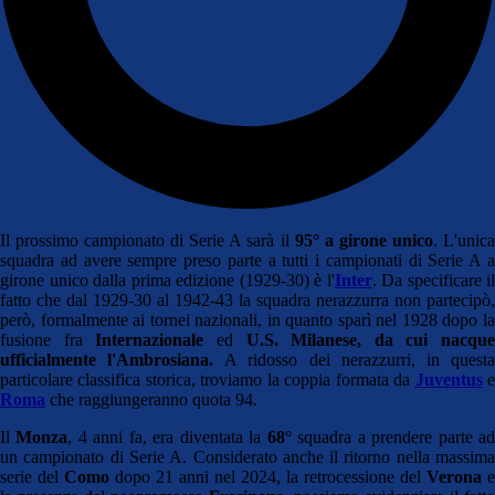
Il prossimo campionato di Serie A sarà il
95° a girone unico
. L'unic
squadra ad avere sempre preso parte a tutti i campionati di Serie A a
girone unico dalla prima edizione (1929-30) è l'
Inter
. Da specificare il
fatto che dal 1929-30 al 1942-43 la squadra nerazzurra non partecipò,
però, formalmente ai tornei nazionali, in quanto sparì nel 1928 dopo la
fusione fra
Internazionale
ed
U.S. Milanese, da cui nacque
ufficialmente l'Ambrosiana.
A ridosso dei nerazzurri, in quest
particolare classifica storica, troviamo la coppia formata da
Juventus
Roma
che raggiungeranno quota 94.
Il
Monza
, 4 anni fa, era diventata la
68°
squadra a prendere parte a
un campionato di Serie A. Considerato anche il ritorno nella massima
serie del
Como
dopo 21 anni nel 2024, la retrocessione del
Verona
e