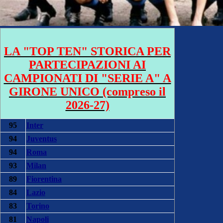
LA "TOP TEN" STORICA PER
PARTECIPAZIONI AI
CAMPIONATI DI "SERIE A" A
GIRONE UNICO (compreso il
2026-27)
95
Inter
94
Juventus
94
Roma
93
Milan
89
Fiorentina
84
Lazio
83
Torino
81
Napoli