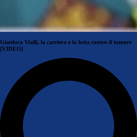
Gianluca Vialli, la carriera e la lotta contro il tumore
[VIDEO]