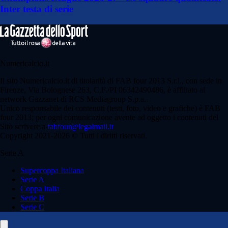
Inter testa di serie
Numericalcio.it
Il sito Numericalcio.it di titolarità di FAB four 2013 S.r.l., con sede in
Firenze, Via Bolognese 263, C.F./PI 06342490486, è affiliato al
network Gazzanet di RCS Mediagroup S.p.a..
Unico responsabile dei contenuti (testi, foto, video e grafiche) è FAB
four 2013; per ogni comunicazione avente ad oggetto i contenuti del
Sito scrivere a
fabfour@legalmail.it
Copyright 2021-2026 © Tutti i diritti riservati.
Serie A
Supercoppa Italiana
Serie A
Coppa Italia
Serie B
Serie C