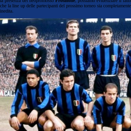
la presenza del neopromosso
Frosinone
, possiamo evidenziare il fatto
che la line up delle partecipanti del prossimo torneo sia completamente
inedita.