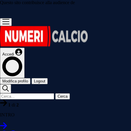
Questo sito contribuisce alla audience de
Accedi
Modifica profilo
Logout
Cerca
1
di
2
INTRO