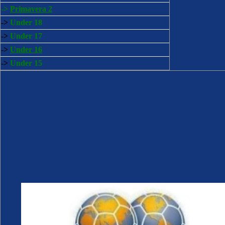
->
Primavera 2
->
Under 18
->
Under 17
->
Under 16
->
Under 15