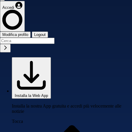
Accedi
Modifica profilo
Logout
Installa la Web App
Installa la nostra App gratuita e accedi più velocemente alle
notizie
Tocca