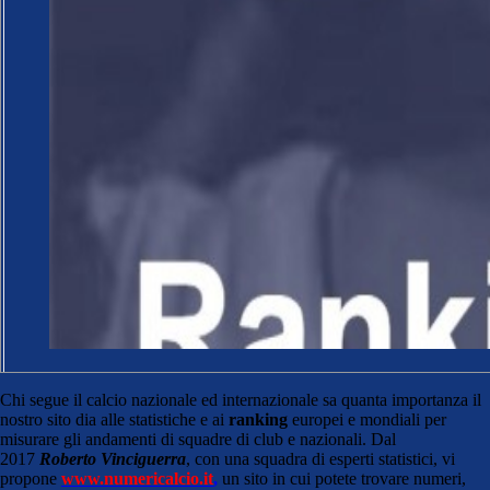
Chi segue il calcio nazionale ed internazionale sa quanta importanza il
nostro sito dia alle statistiche e ai
ranking
europei e mondiali per
misurare gli andamenti di squadre di club e nazionali. Dal
2017
Roberto Vinciguerra
, con una squadra di esperti statistici, vi
propone
www.numericalcio.it
,
un sito in cui potete trovare numeri,