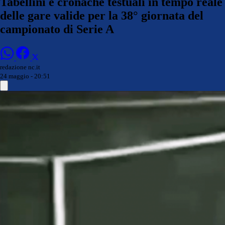
Tabellini e cronache testuali in tempo reale
delle gare valide per la 38° giornata del
campionato di Serie A
redazione nc.it
24 maggio - 20:51