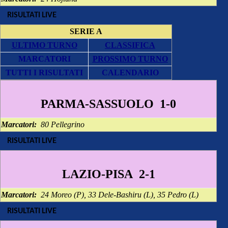
RISULTATI LIVE
SERIE A
ULTIMO TURNO
CLASSIFICA
MARCATORI
PROSSIMO TURNO
TUTTI I RISULTATI
CALENDARIO
PARMA-SASSUOLO 1-0
Marcatori:
80 Pellegrino
RISULTATI LIVE
LAZIO-PISA 2-1
Marcatori:
24 Moreo (P), 33 Dele-Bashiru (L), 35 Pedro (L)
RISULTATI LIVE