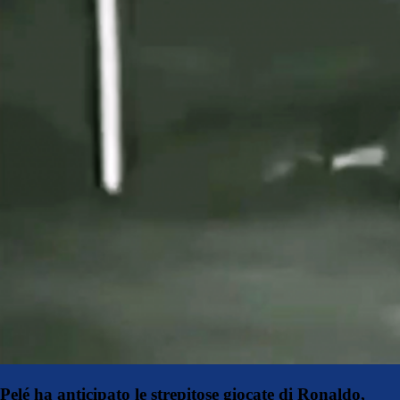
Pelé ha anticipato le strepitose giocate di Ronaldo,