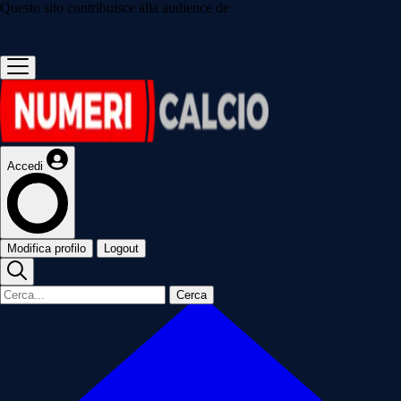
Questo sito contribuisce alla audience de
Accedi
Modifica profilo
Logout
Cerca