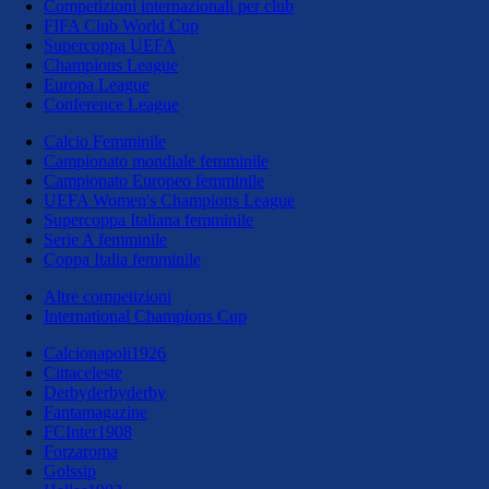
Competizioni internazionali per club
FIFA Club World Cup
Supercoppa UEFA
Champions League
Europa League
Conference League
Calcio Femminile
Campionato mondiale femminile
Campionato Europeo femminile
UEFA Women's Champions League
Supercoppa Italiana femminile
Serie A femminile
Coppa Italia femminile
Altre competizioni
International Champions Cup
Calcionapoli1926
Cittaceleste
Derbyderbyderby
Fantamagazine
FCInter1908
Forzaroma
Golssip