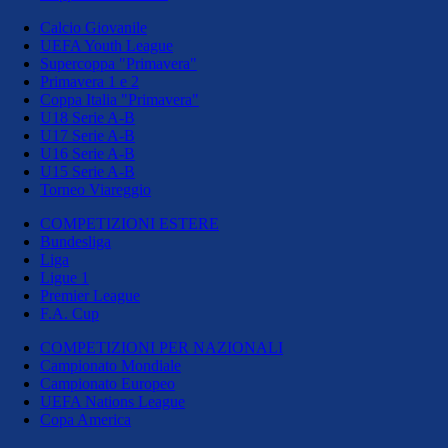
Calcio Giovanile
UEFA Youth League
Supercoppa "Primavera"
Primavera 1 e 2
Coppa Italia "Primavera"
U18 Serie A-B
U17 Serie A-B
U16 Serie A-B
U15 Serie A-B
Torneo Viareggio
COMPETIZIONI ESTERE
Bundesliga
Liga
Ligue 1
Premier League
F.A. Cup
COMPETIZIONI PER NAZIONALI
Campionato Mondiale
Campionato Europeo
UEFA Nations League
Copa America