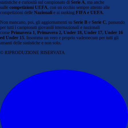
statistiche e curiosità sul campionato di
Serie A
, ma anche
sulle
competizioni UEFA
, con un occhio sempre attento alle
competizioni delle
Nazionali
e ai ranking
FIFA e UEFA
.
Non mancano, poi, gli aggiornamenti su
Serie B
e
Serie C
, passando
per tutti i campionati giovanili internazionali e nazionali
come
Primavera 1
,
Primavera 2,
Under 18, Under 17, Under 16
ed Under 15
. Insomma un vero e proprio vademecum per tutti gli
amanti delle statistiche e non solo.
© RIPRODUZIONE RISERVATA