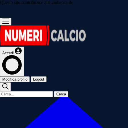
Questo sito contribuisce alla audience de
Accedi
Modifica profilo
Logout
Cerca