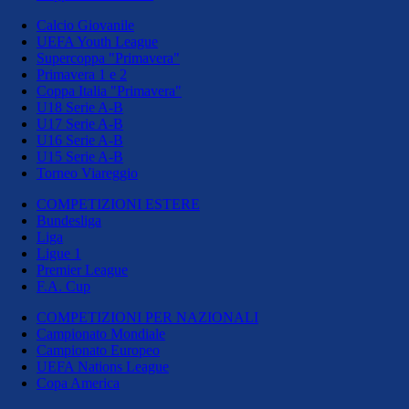
Calcio Giovanile
UEFA Youth League
Supercoppa "Primavera"
Primavera 1 e 2
Coppa Italia "Primavera"
U18 Serie A-B
U17 Serie A-B
U16 Serie A-B
U15 Serie A-B
Torneo Viareggio
COMPETIZIONI ESTERE
Bundesliga
Liga
Ligue 1
Premier League
F.A. Cup
COMPETIZIONI PER NAZIONALI
Campionato Mondiale
Campionato Europeo
UEFA Nations League
Copa America