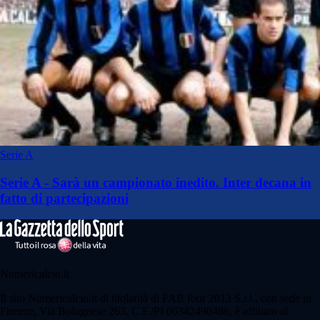
Serie A
Serie A - Sarà un campionato inedito. Inter decana in
fatto di partecipazioni
Numericalcio.it
Il sito Numericalcio.it di titolarità di FAB four 2013 S.r.l., con sede in
Firenze, Via Bolognese 263, C.F./PI 06342490486, è affiliato al