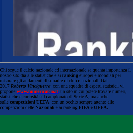
Chi segue il calcio nazionale ed internazionale sa quanta importanza il
nostro sito dia alle statistiche e ai
ranking
europei e mondiali per
misurare gli andamenti di squadre di club e nazionali. Dal
2017
Roberto Vinciguerra
, con una squadra di esperti statistici, vi
propone
www.numericalcio.it
,
un sito in cui potete trovare numeri,
statistiche e curiosità sul campionato di
Serie A
, ma anche
sulle
competizioni UEFA
, con un occhio sempre attento alle
competizioni delle
Nazionali
e ai ranking
FIFA e UEFA
.