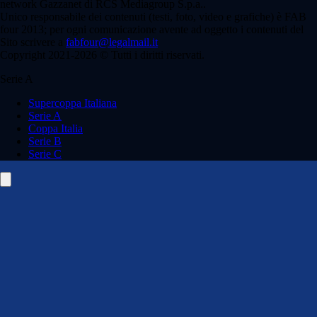
network Gazzanet di RCS Mediagroup S.p.a..
Unico responsabile dei contenuti (testi, foto, video e grafiche) è FAB
four 2013; per ogni comunicazione avente ad oggetto i contenuti del
Sito scrivere a
fabfour@legalmail.it
Copyright 2021-2026 © Tutti i diritti riservati.
Serie A
Supercoppa Italiana
Serie A
Coppa Italia
Serie B
Serie C