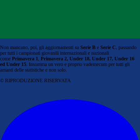
Non mancano, poi, gli aggiornamenti su
Serie B
e
Serie C
, passando
per tutti i campionati giovanili internazionali e nazionali
come
Primavera 1
,
Primavera 2,
Under 18, Under 17, Under 16
ed Under 15
. Insomma un vero e proprio vademecum per tutti gli
amanti delle statistiche e non solo.
© RIPRODUZIONE RISERVATA