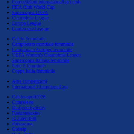
Competizioni internazionali per club
FIFA Club World Cup
Supercoppa UEFA
Champions League
Europa League
Conference League
Calcio Femminile
Campionato mondiale femminile
Campionato Europeo femminile
UEFA Women's Champions League
Supercoppa Italiana femminile
Serie A femminile
Coppa Italia femminile
Altre competizioni
International Champions Cup
Calcionapoli1926
Cittaceleste
Derbyderbyderby
Fantamagazine
FCInter1908
Forzaroma
Golssip