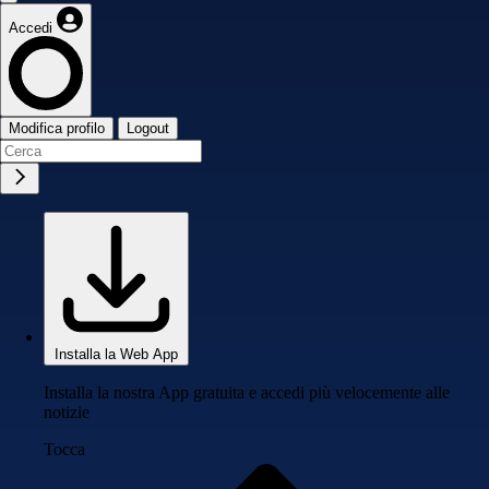
Accedi
Modifica profilo
Logout
Installa la Web App
Installa la nostra App gratuita e accedi più velocemente alle
notizie
Tocca