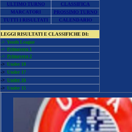
ULTIMO TURNO
CLASSIFICA
MARCATORI
PROSSIMO TURNO
TUTTI I RISULTATI
CALENDARIO
LEGGI
RISULTATI E CLASSIFICHE DI:
->
Youth League
->
Primavera 1
->
Primavera 2
->
Under 18
->
Under 17
->
Under 16
->
Under 15