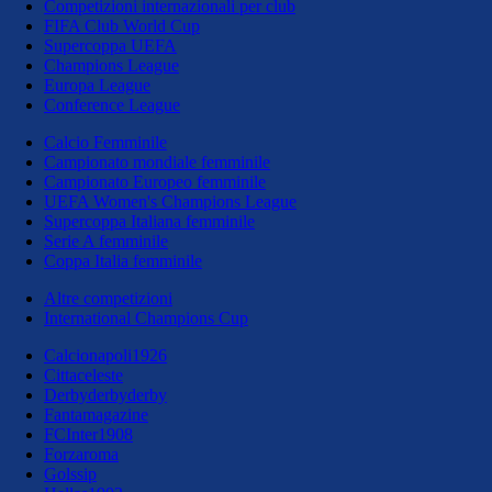
Competizioni internazionali per club
FIFA Club World Cup
Supercoppa UEFA
Champions League
Europa League
Conference League
Calcio Femminile
Campionato mondiale femminile
Campionato Europeo femminile
UEFA Women's Champions League
Supercoppa Italiana femminile
Serie A femminile
Coppa Italia femminile
Altre competizioni
International Champions Cup
Calcionapoli1926
Cittaceleste
Derbyderbyderby
Fantamagazine
FCInter1908
Forzaroma
Golssip