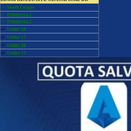
->
Youth League
->
Primavera 1
->
Primavera 2
->
Under 18
->
Under 17
->
Under 16
->
Under 15