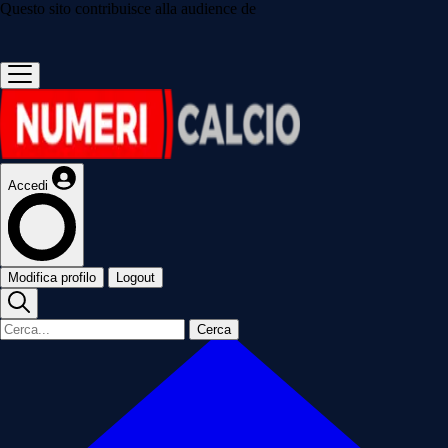
Questo sito contribuisce alla audience de
Accedi
Modifica profilo
Logout
Cerca