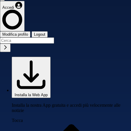
Accedi
Modifica profilo
Logout
Installa la Web App
Installa la nostra App gratuita e accedi più velocemente alle
notizie
Tocca