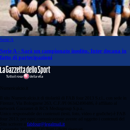
Serie A
Serie A - Sarà un campionato inedito. Inter decana in
fatto di partecipazioni
Numericalcio.it
Il sito Numericalcio.it di titolarità di FAB four 2013 S.r.l., con sede in
Firenze, Via Bolognese 263, C.F./PI 06342490486, è affiliato al
network Gazzanet di RCS Mediagroup S.p.a..
Unico responsabile dei contenuti (testi, foto, video e grafiche) è FAB
four 2013; per ogni comunicazione avente ad oggetto i contenuti del
Sito scrivere a
fabfour@legalmail.it
Copyright 2021-2026 © Tutti i diritti riservati.