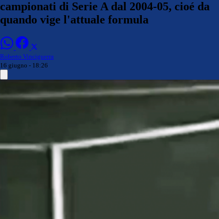
campionati di Serie A dal 2004-05, cioé da
quando vige l'attuale formula
Roberto Vinciguerra
16 giugno - 18:26