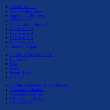
Calcio Giovanile
UEFA Youth League
Supercoppa "Primavera"
Primavera 1 e 2
Coppa Italia "Primavera"
U18 Serie A-B
U17 Serie A-B
U16 Serie A-B
U15 Serie A-B
Torneo Viareggio
COMPETIZIONI ESTERE
Bundesliga
Liga
Ligue 1
Premier League
F.A. Cup
COMPETIZIONI PER NAZIONALI
Campionato Mondiale
Campionato Europeo
UEFA Nations League
Copa America