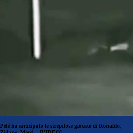
Pelé ha anticipato le strepitose giocate di Ronaldo,
Zidane, Messi... [VIDEO]