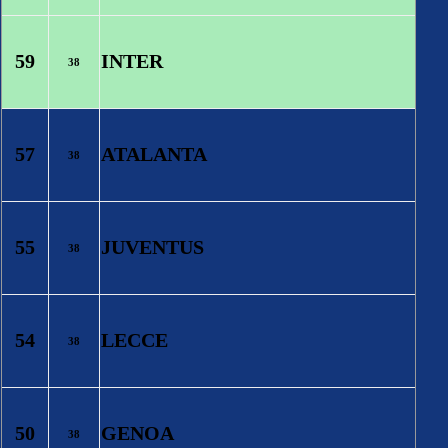
59
INTER
38
57
ATALANTA
38
55
JUVENTUS
38
54
LECCE
38
50
GENOA
38