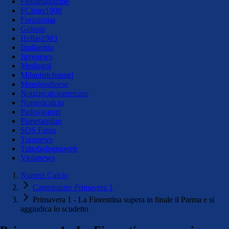
Fantamagazine
FCInter1908
Forzaroma
Golssip
Hellas1903
Ilmilanista
Juvenews
Mediagol
Milanistichannel
Mondoudinese
Notiziecalciomercato
Numericalcio
Padovasport
Pianetamilan
SOS Fanta
Toronews
Tuttobolognaweb
Violanews
Numeri Calcio
Campionato Primavera 1
Primavera 1 - La Fiorentina supera in finale il Parma e si
aggiudica lo scudetto