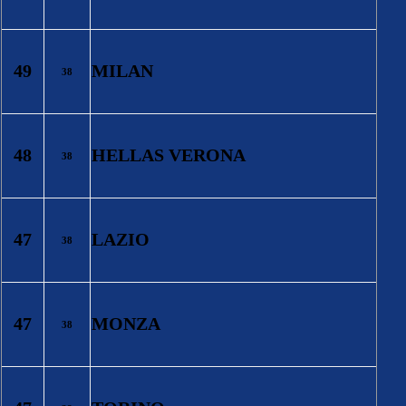
49
MILAN
38
48
HELLAS VERONA
38
47
LAZIO
38
47
MONZA
38