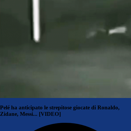
Pelé ha anticipato le strepitose giocate di Ronaldo,
Zidane, Messi... [VIDEO]