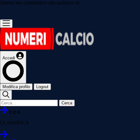
Questo sito contribuisce alla audience de
Accedi
Modifica profilo
Logout
Cerca
2
di
6
CLASSIFICA