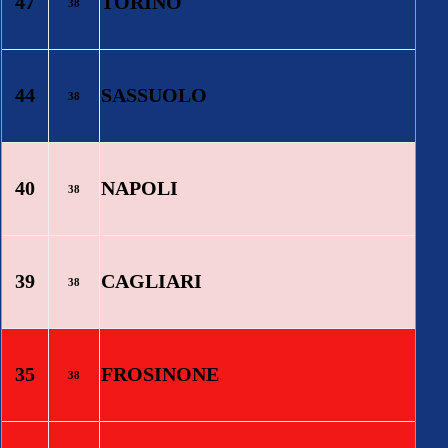
47
TORINO
38
44
SASSUOLO
38
40
NAPOLI
38
39
CAGLIARI
38
35
FROSINONE
38