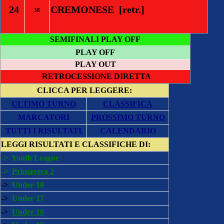
24
CREMONESE [retr.]
38
SEMIFINALI PLAY OFF
PLAY OFF
PLAY OUT
RETROCESSIONE DIRETTA
CLICCA PER LEGGERE:
ULTIMO TURNO
CLASSIFICA
MARCATORI
PROSSIMO TURNO
TUTTI I RISULTATI
CALENDARIO
LEGGI
RISULTATI E CLASSIFICHE DI:
->
Youth League
->
Primavera 2
->
Under 18
->
Under 17
->
Under 16