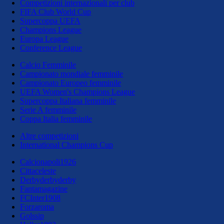
Competizioni internazionali per club
FIFA Club World Cup
Supercoppa UEFA
Champions League
Europa League
Conference League
Calcio Femminile
Campionato mondiale femminile
Campionato Europeo femminile
UEFA Women's Champions League
Supercoppa Italiana femminile
Serie A femminile
Coppa Italia femminile
Altre competizioni
International Champions Cup
Calcionapoli1926
Cittaceleste
Derbyderbyderby
Fantamagazine
FCInter1908
Forzaroma
Golssip