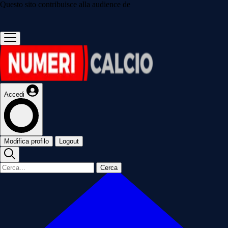
Questo sito contribuisce alla audience de
Accedi
Modifica profilo
Logout
Cerca