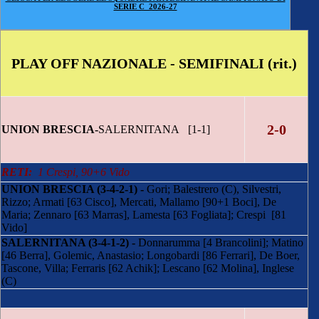
SERIE C 2026-27
PLAY OFF NAZIONALE - SEMIFINALI (rit.)
2-0
UNION BRESCIA-
SALERNITANA [1-1]
RETI:
1 Crespi, 90+6 Vido
UNION BRESCIA (3-4-2-1) -
Gori; Balestrero (C), Silvestri,
Rizzo; Armati [63 Cisco], Mercati, Mallamo [90+1 Boci], De
Maria; Zennaro [63 Marras], Lamesta [63 Fogliata]; Crespi [81
Vido]
SALERNITANA (3-4-1-2) -
Donnarumma [4 Brancolini]; Matino
[46 Berra], Golemic, Anastasio; Longobardi [86 Ferrari], De Boer,
Tascone, Villa; Ferraris [62 Achik]; Lescano [62 Molina], Inglese
(C)