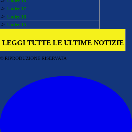
->
Under 18
->
Under 17
->
Under 16
->
Under 15
LEGGI TUTTE LE ULTIME NOTIZIE
© RIPRODUZIONE RISERVATA