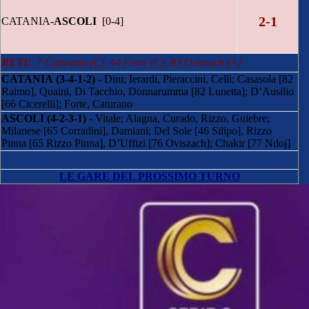
2-1
CATANIA
-ASCOLI
[0-4]
RETI:
7 Caturano (C), 44 Forte (C), 83 Oviszach (A)
CATANIA
(3-4-1-2)
- Dini; Ierardi, Pieraccini, Celli; Casasola [82
Raimo], Quaini, Di Tacchio, Donnarumma [82 Lunetta]; D’Ausilio
[66 Cicerelli]; Forte, Caturano
ASCOLI
(4-2-3-1)
- Vitale; Alagna, Curado, Rizzo, Guiebre;
Milanese [65 Corradini], Damiani; Del Sole [46 Silipo], Rizzo
Pinna [65 Rizzo Pinna], D’Uffizi [76 Oviszach]; Chakir [77 Ndoj]
LE GARE DEL PROSSIMO TURNO