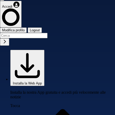
Accedi
Modifica profilo
Logout
Installa la Web App
Installa la nostra App gratuita e accedi più velocemente alle
notizie
Tocca