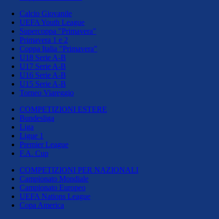
Calcio Giovanile
UEFA Youth League
Supercoppa "Primavera"
Primavera 1 e 2
Coppa Italia "Primavera"
U18 Serie A-B
U17 Serie A-B
U16 Serie A-B
U15 Serie A-B
Torneo Viareggio
COMPETIZIONI ESTERE
Bundesliga
Liga
Ligue 1
Premier League
F.A. Cup
COMPETIZIONI PER NAZIONALI
Campionato Mondiale
Campionato Europeo
UEFA Nations League
Copa America