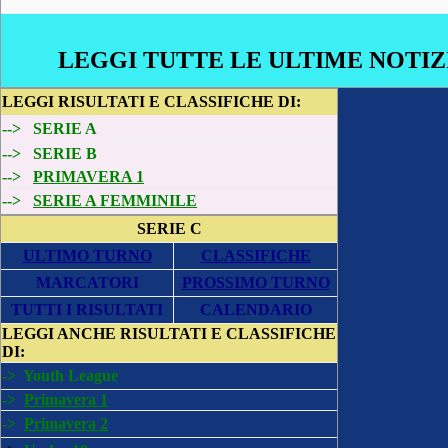
LEGGI TUTTE LE ULTIME NOTIZ
LEGGI
RISULTATI E CLASSIFICHE DI:
-->
SERIE A
-->
SERIE B
-->
PRIMAVERA 1
-->
SERIE A FEMMINILE
SERIE C
ULTIMO TURNO
CLASSIFICHE
MARCATORI
PROSSIMO TURNO
TUTTI I RISULTATI
CALENDARIO
LEGGI ANCHE
RISULTATI E CLASSIFICHE
DI:
->
Youth League
->
Primavera 1
->
Primavera 2